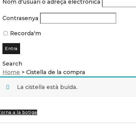
Nom d'usuari o adreça electrònica
Contrasenya
Recorda'm
Search
Home
>
Cistella de la compra
La cistella està buida.
Torna a la botiga