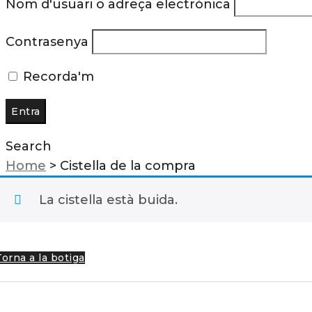
Nom d'usuari o adreça electrònica
Contrasenya
Recorda'm
Search
Home
>
Cistella de la compra
La cistella està buida.
Torna a la botiga