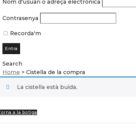
Nom d'usuari o adreça electrònica
Contrasenya
Recorda'm
Search
Home
>
Cistella de la compra
La cistella està buida.
Torna a la botiga