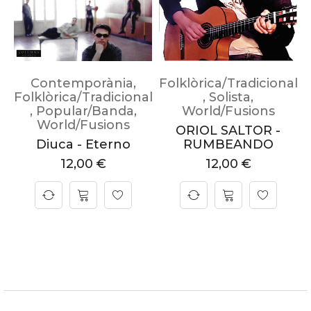
Contemporània
,
Folklòrica/Tradicional
Folklòrica/Tradicional
,
Solista
,
,
Popular/Banda
,
World/Fusions
World/Fusions
ORIOL SALTOR -
Diuca - Eterno
RUMBEANDO
12,00
€
12,00
€