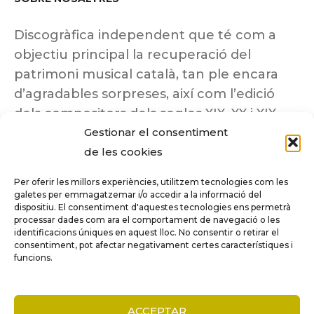
Discogràfica independent que té com a
objectiu principal la recuperació del
patrimoni musical català, tan ple encara
d’agradables sorpreses, així com l’edició
dels compositors dels segles XIX, XX i XIX
Gestionar el consentiment
insuficientment coneguts.
de les cookies
Per oferir les millors experiències, utilitzem tecnologies com les
galetes per emmagatzemar i/o accedir a la informació del
dispositiu. El consentiment d'aquestes tecnologies ens permetrà
Tots els drets reservats a ©Columna
processar dades com ara el comportament de navegació o les
Música.
identificacions úniques en aquest lloc. No consentir o retirar el
consentiment, pot afectar negativament certes característiques i
funcions.
COMPARE
(0)
ACCEPTAR