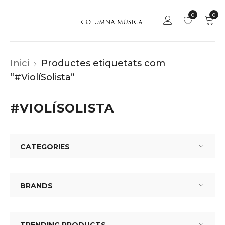
0
0
Inici
Productes etiquetats com
“#ViolíSolista”
#VIOLÍSOLISTA
CATEGORIES
BRANDS