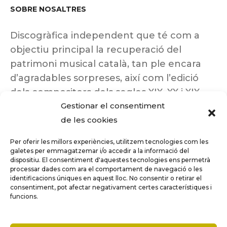
SOBRE NOSALTRES
Discogràfica independent que té com a
objectiu principal la recuperació del
patrimoni musical català, tan ple encara
d’agradables sorpreses, així com l’edició
dels compositors dels segles XIX, XX i XIX
Gestionar el consentiment
insuficientment coneguts.
de les cookies
Per oferir les millors experiències, utilitzem tecnologies com les
galetes per emmagatzemar i/o accedir a la informació del
dispositiu. El consentiment d'aquestes tecnologies ens permetrà
Tots els drets reservats a ©Columna
processar dades com ara el comportament de navegació o les
Música.
identificacions úniques en aquest lloc. No consentir o retirar el
consentiment, pot afectar negativament certes característiques i
funcions.
COMPARE
(0)