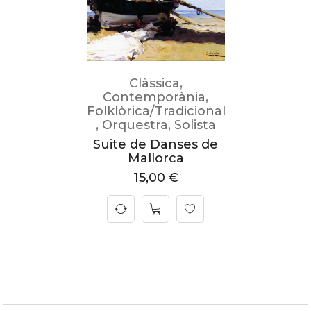
Clàssica
,
Contemporània
,
Folklòrica/Tradicional
,
Orquestra
,
Solista
Suite de Danses de
Mallorca
15,00
€