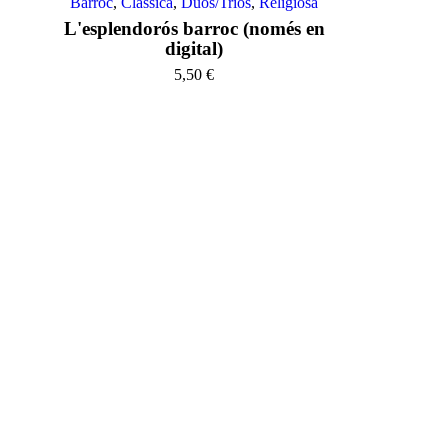
Barroc
,
Clàssica
,
Duos/Trios
,
Religiosa
L'esplendorós barroc (només en
digital)
5,50
€