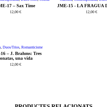
ME-17 – Sax Time
JME-15 - LA FRAGUA
12,00
€
12,00
€
a
,
Duos/Trios
,
Romanticisme
16 – J. Brahms: Tres
sonatas, una vida
12,00
€
PRODUCTES RELACIONATS