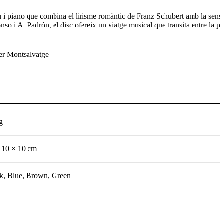
 piano que combina el lirisme romàntic de Franz Schubert amb la sensibi
nso i A. Padrón, el disc ofereix un viatge musical que transita entre la
er Montsalvatge
g
 10 × 10 cm
k, Blue, Brown, Green