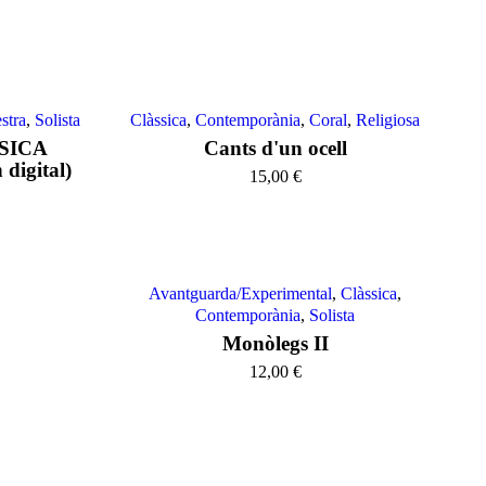
stra
,
Solista
Clàssica
,
Contemporània
,
Coral
,
Religiosa
ÚSICA
Cants d'un ocell
digital)
15,00
€
Avantguarda/Experimental
,
Clàssica
,
Contemporània
,
Solista
Monòlegs II
12,00
€