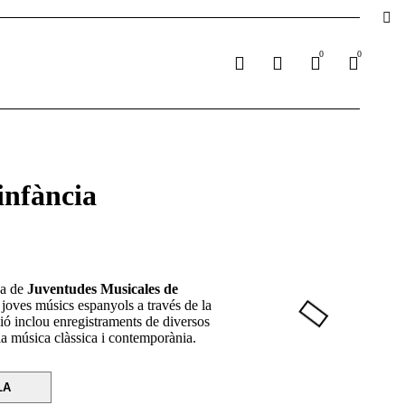
0
0
infància
va de
Juventudes Musicales de
 joves músics espanyols a través de la
ió inclou enregistraments de diversos
la música clàssica i contemporània.
LA