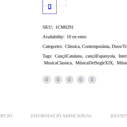
SKU:
1CM0291
Availability:
10 en estoc
Categories:
Clàssica
,
Contemporània
,
Duos/Tr
Tags:
CançóCatalana
,
cançóEspanyola
,
Inte
MusicaClassica
,
MúsicaDelSegleXIX
,
Músi
IPCIÓ
INFORMACIÓ ADDICIONAL
RESSEN