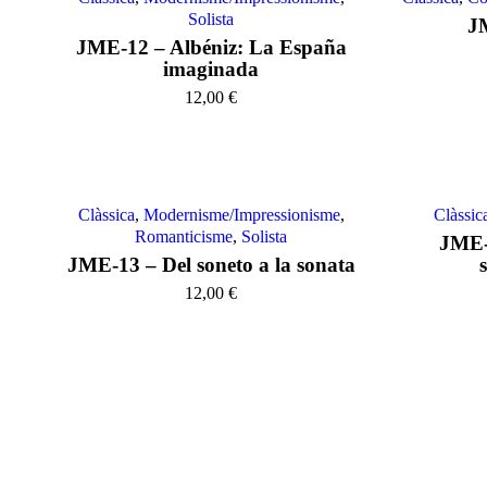
Solista
J
JME-12 – Albéniz: La España
imaginada
12,00
€
Clàssica
,
Modernisme/Impressionisme
,
Clàssic
Romanticisme
,
Solista
JME-
JME-13 – Del soneto a la sonata
12,00
€