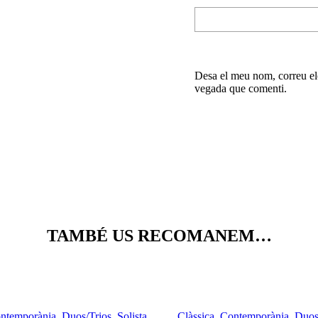
Desa el meu nom, correu ele
vegada que comenti.
TAMBÉ US RECOMANEM…
ntemporània
,
Duos/Trios
,
Solista
Clàssica
,
Contemporània
,
Duos