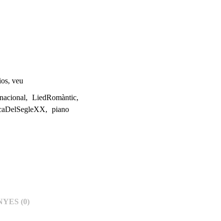
ios
,
veu
rnacional
,
LiedRomàntic
,
caDelSegleXX
,
piano
YES (0)