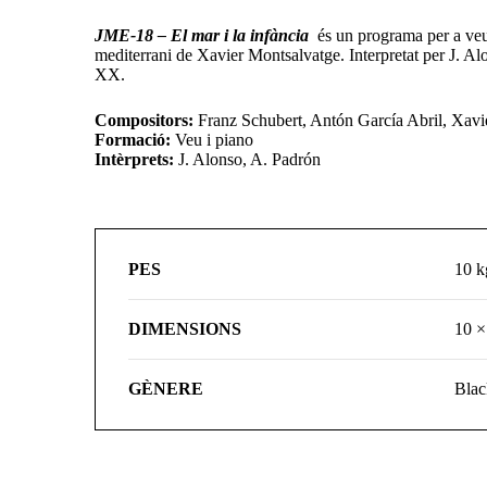
JME-18 – El mar i la infància
és un programa per a veu i
mediterrani de Xavier Montsalvatge. Interpretat per J. Alo
XX.
Compositors:
Franz Schubert, Antón García Abril, Xavi
Formació:
Veu i piano
Intèrprets:
J. Alonso, A. Padrón
PES
10 k
DIMENSIONS
10 ×
GÈNERE
Blac