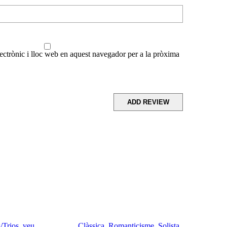
ctrònic i lloc web en aquest navegador per a la pròxima
/Trios
,
veu
Clàssica
,
Romanticisme
,
Solista