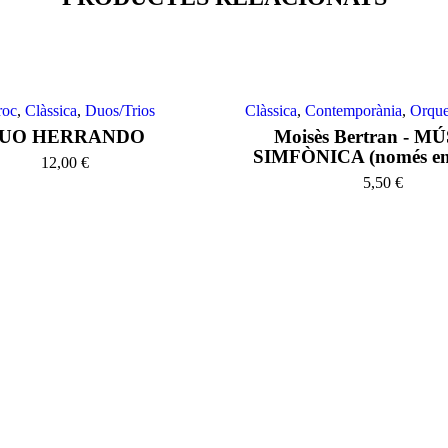
roc
,
Clàssica
,
Duos/Trios
Clàssica
,
Contemporània
,
Orque
UO HERRANDO
Moisès Bertran - M
SIMFÒNICA (només en 
12,00
€
5,50
€