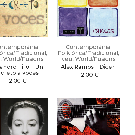
ontemporània
,
Contemporània
,
òrica/Tradicional
,
Folklòrica/Tradicional
,
u
,
World/Fusions
veu
,
World/Fusions
jandro Filio – Un
Àlex Ramos – Dicen
ecreto a voces
12,00
€
12,00
€