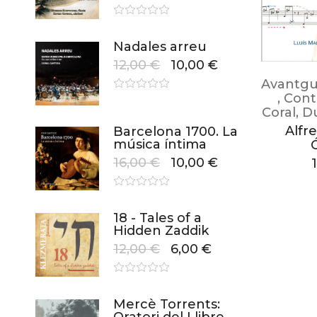
Nadales arreu
12,00
€
10,00
€
Avantgu
,
Cont
Coral
,
Du
Alfre
Barcelona 1700. La
música íntima
16,00
€
10,00
€
18 - Tales of a
Hidden Zaddik
12,00
€
6,00
€
Mercè Torrents: