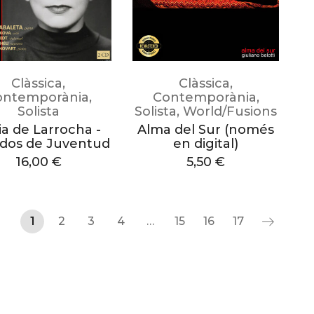
Clàssica
,
Clàssica
,
ontemporània
,
Contemporània
,
Solista
Solista
,
World/Fusions
cia de Larrocha -
Alma del Sur (només
dos de Juventud
en digital)
16,00
€
5,50
€
1
2
3
4
…
15
16
17