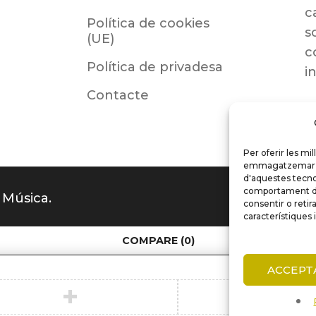
c
Política de cookies
s
(UE)
c
Política de privadesa
i
Contacte
Per oferir les mi
emmagatzemar i/o
d'aquestes tecno
comportament de 
 Música.
consentir o reti
característiques 
COMPARE
(0)
ACCEPT