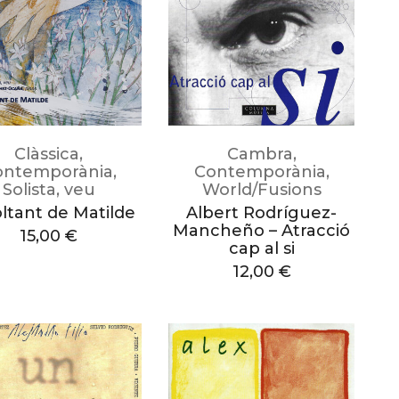
Clàssica
,
Cambra
,
ontemporània
,
Contemporània
,
Solista
,
veu
World/Fusions
oltant de Matilde
Albert Rodríguez-
Mancheño – Atracció
15,00
€
cap al si
12,00
€