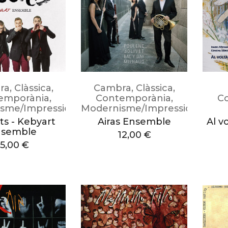
ra
,
Clàssica
,
Cambra
,
Clàssica
,
emporània
,
Contemporània
,
C
sme/Impressionisme
Modernisme/Impressionisme
ts - Kebyart
Airas Ensemble
Al v
nsemble
12,00
€
15,00
€