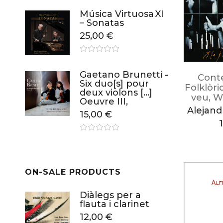
Música Virtuosa XI
– Sonatas
25,00
€
Gaetano Brunetti -
Cont
Six duo[s] pour
Folklòri
deux violons […]
veu
,
W
Oeuvre III,
Alejandr
15,00
€
ON-SALE PRODUCTS
Diàlegs per a
flauta i clarinet
12,00
€