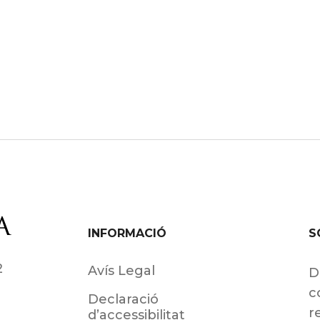
INFORMACIÓ
S
2
Avís Legal
D
c
Declaració
r
d’accessibilitat