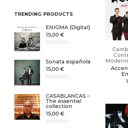
TRENDING PRODUCTS
ENIGMA (Digital)
15,00
€
Camb
Cont
Moderni
Sonata española
Accen
15,00
€
E
CASABLANCAS –
The essential
collection
15,00
€