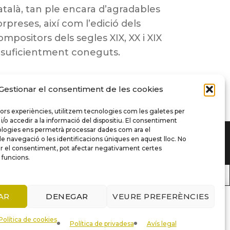
atalà, tan ple encara d’agradables
orpreses, així com l’edició dels
ompositors dels segles XIX, XX i XIX
nsuficientment coneguts.
Gestionar el consentiment de les cookies
llors experiències, utilitzem tecnologies com les galetes per
 accedir a la informació del dispositiu. El consentiment
logies ens permetrà processar dades com ara el
navegació o les identificacions úniques en aquest lloc. No
rar el consentiment, pot afectar negativament certes
i funcions.
AR
DENEGAR
VEURE PREFERÈNCIES
COMPARE
Política de cookies
Política de privadesa
Avís legal
Remove all products