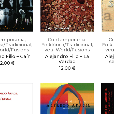
emporània
,
Contemporània
,
C
ca/Tradicional
,
Folklòrica/Tradicional
,
Folkl
orld/Fusions
veu
,
World/Fusions
ve
o Filio – Caín
Alejandro Filio – La
Ale
Verdad
s
12,00
€
12,00
€