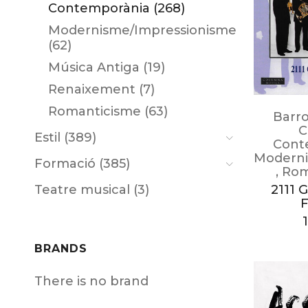
Contemporània (268)
Modernisme/Impressionisme
(62)
Música Antiga (19)
Renaixement (7)
Romanticisme (63)
Barr
C
Estil (389)
Cont
Moderni
Formació (385)
,
Rom
2111 G
Teatre musical (3)
F
BRANDS
There is no brand