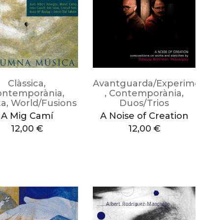
Clàssica
,
Avantguarda/Experimental
ontemporània
,
,
Contemporània
,
ta
,
World/Fusions
Duos/Trios
A Mig Camí
A Noise of Creation
12,00
€
12,00
€