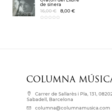
Oratori del Llibre
de sinera
16,00
€
8,00
€
Carrer de Sallarès i Pla, 131, 0820
Sabadell, Barcelona
columna@columnamusica.com