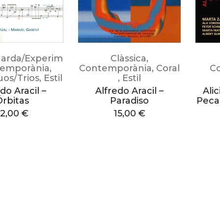
arda/Experimental
Clàssica
,
emporània
,
Contemporània
,
Coral
C
os/Trios
,
Estil
,
Estil
do Aracil –
Alfredo Aracil –
Ali
Órbitas
Paradiso
Peca
12,00
€
15,00
€