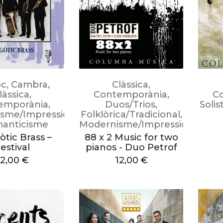
oc
,
Cambra
,
Clàssica
,
làssica
,
Contemporània
,
C
emporània
,
Duos/Trios
,
Solis
sme/Impressionisme
Folklòrica/Tradicional
,
anticisme
Modernisme/Impressionisme
òtic Brass –
88 x 2 Music for two
estival
pianos - Duo Petrof
12,00
€
12,00
€