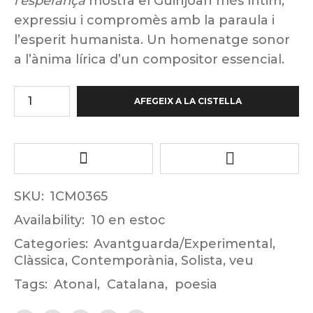
l’esperança
mostra el Guinjoan més íntim,
expressiu i compromès amb la paraula i
l’esperit humanista. Un homenatge sonor
a l’ànima lírica d’un compositor essencial.
AFEGEIX A LA CISTELLA
SKU:
1CM0365
Availability:
10 en estoc
Categories:
Avantguarda/Experimental
,
Clàssica
,
Contemporània
,
Solista
,
veu
Tags:
Atonal
,
Catalana
,
poesia