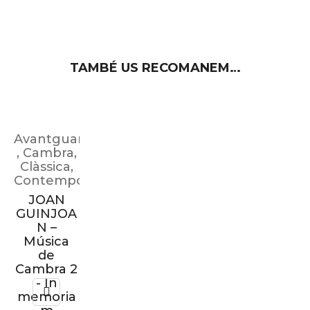
TAMBÉ US RECOMANEM…
Avantguarda/Experimental
,
Cambra
,
Clàssica
,
Contemporània
JOAN
GUINJOA
N –
Música
de
Cambra 2
- In
memoria