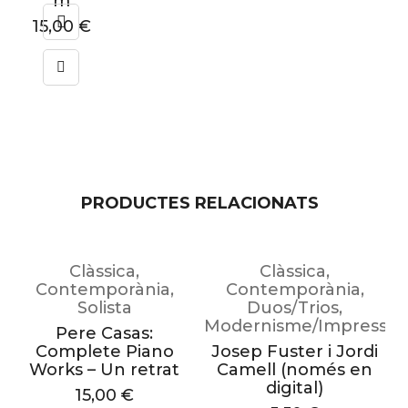
m
15,00
€
PRODUCTES RELACIONATS
Clàssica
,
Clàssica
,
Contemporània
,
Contemporània
,
Solista
Duos/Trios
,
Modernisme/Impressio
a
Pere Casas:
Complete Piano
Josep Fuster i Jordi
Works – Un retrat
Camell (només en
digital)
15,00
€