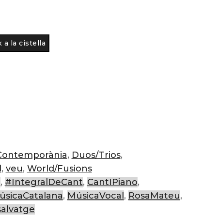
 a la cistella
Contemporània
,
Duos/Trios
,
l
,
veu
,
World/Fusions
a
,
#IntegralDeCant
,
CantIPiano
,
úsicaCatalana
,
MúsicaVocal
,
RosaMateu
,
alvatge