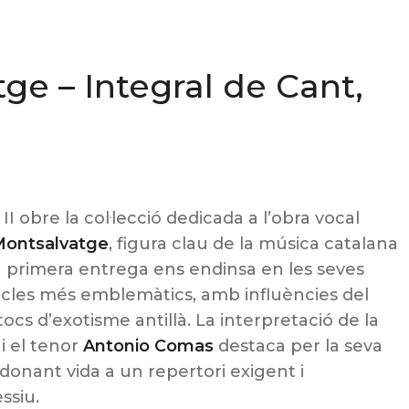
ge – Integral de Cant,
. II obre la col·lecció dedicada a l’obra vocal
Montsalvatge
, figura clau de la música catalana
a primera entrega ens endinsa en les seves
icles més emblemàtics, amb influències del
ocs d’exotisme antillà. La interpretació de la
i el tenor
Antonio Comas
destaca per la seva
ó, donant vida a un repertori exigent i
ssiu.