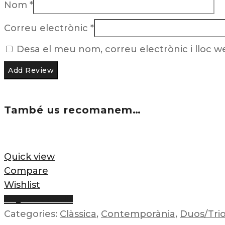
Nom
*
Correu electrònic
*
Desa el meu nom, correu electrònic i lloc 
També us recomanem…
Quick view
Compare
Wishlist
Afegeix a la cistella
Categories:
Clàssica
,
Contemporània
,
Duos/Tri