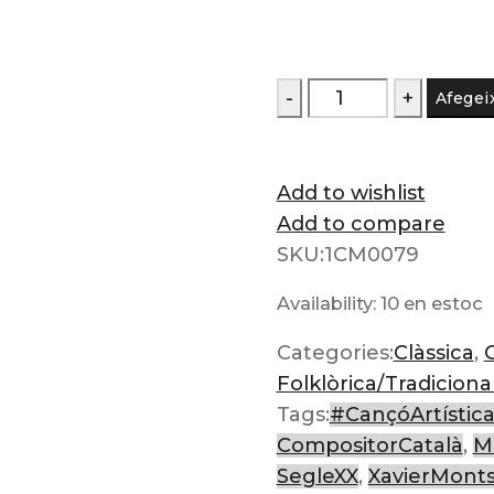
quantitat
Afegeix
de
Montsalvatge
-
Add to wishlist
Integral
Add to compare
de
SKU:
1CM0079
Cant,
Availability:
10 en estoc
Vol.
II
Categories:
Clàssica
,
Folklòrica/Tradiciona
Tags:
#CançóArtístic
CompositorCatalà
,
M
SegleXX
,
XavierMonts