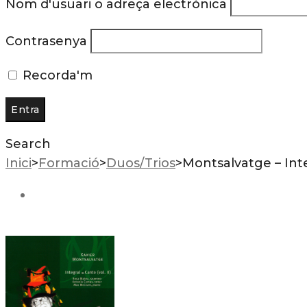
Nom d'usuari o adreça electrònica
Contrasenya
Recorda'm
Search
Inici
>
Formació
>
Duos/Trios
>
Montsalvatge – Integ