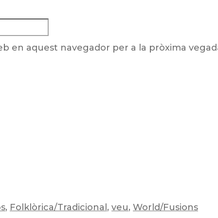
web en aquest navegador per a la pròxima vega
os
,
Folklòrica/Tradicional
,
veu
,
World/Fusions