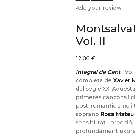
Add your review
Montsalvat
Vol. II
12,00
€
Integral de Cant
– Vol
completa de
Xavier 
del segle XX. Aquest
primeres cançons i c
post-romanticisme i t
soprano
Rosa Mateu
sensibilitat i precisi
profundament expre