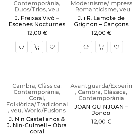
Contemporània
,
Modernisme/Impressi
Duos/Trios
,
veu
,
Romanticisme
,
veu
J. Freixas Vivó –
J. i R. Lamote de
Escenes Nocturnes
Grignon – Cançons
12,00
€
12,00
€
Cambra
,
Clàssica
,
Avantguarda/Experime
Contemporània
,
,
Cambra
,
Clàssica
,
Coral
,
Contemporània
Folklòrica/Tradicional
JOAN GUINJOAN –
,
veu
,
World/Fusions
Jondo
J. Nin Castellanos &
12,00
€
J. Nin-Culmell – Obra
coral