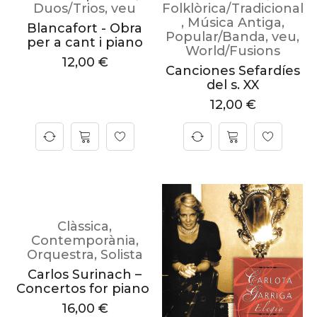
Duos/Trios
,
veu
Folklòrica/Tradicional
,
Música Antiga
,
Blancafort - Obra
Popular/Banda
,
veu
,
per a cant i piano
World/Fusions
12,00
€
Canciones Sefardíes
del s. XX
12,00
€
Clàssica
,
Contemporània
,
Orquestra
,
Solista
Carlos Surinach –
Concertos for piano
16,00
€