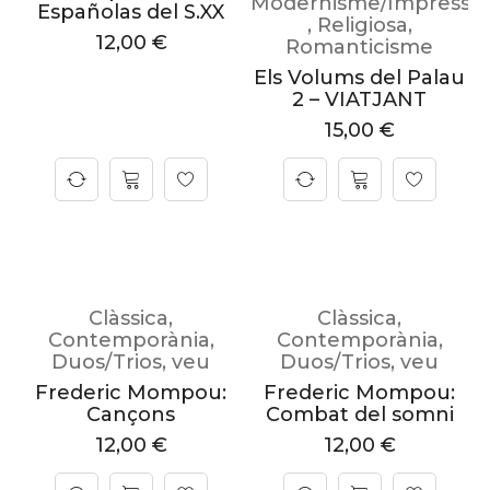
Modernisme/Impressi
Españolas del S.XX
,
Religiosa
,
12,00
€
Romanticisme
Els Volums del Palau
2 – VIATJANT
15,00
€
Clàssica
,
Clàssica
,
Contemporània
,
Contemporània
,
Duos/Trios
,
veu
Duos/Trios
,
veu
Frederic Mompou:
Frederic Mompou:
Cançons
Combat del somni
12,00
€
12,00
€