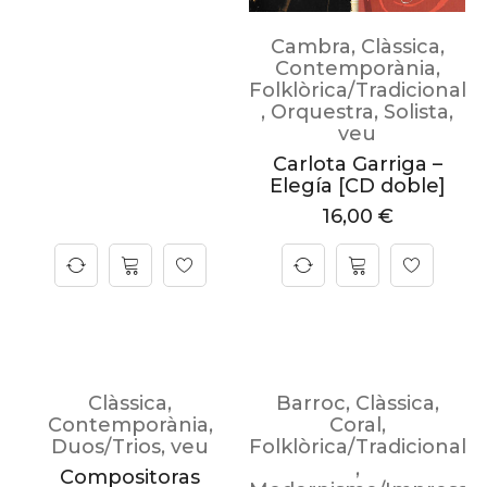
Cambra
,
Clàssica
,
Contemporània
,
Folklòrica/Tradicional
,
Orquestra
,
Solista
,
veu
Carlota Garriga –
Elegía [CD doble]
16,00
€
Clàssica
,
Barroc
,
Clàssica
,
Contemporània
,
Coral
,
Duos/Trios
,
veu
Folklòrica/Tradicional
,
Compositoras