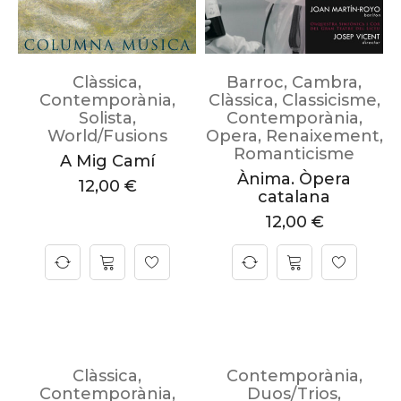
Clàssica
,
Barroc
,
Cambra
,
Contemporània
,
Clàssica
,
Classicisme
,
Solista
,
Contemporània
,
World/Fusions
Opera
,
Renaixement
,
Romanticisme
A Mig Camí
Ànima. Òpera
12,00
€
catalana
12,00
€
Clàssica
,
Contemporània
,
Contemporània
,
Duos/Trios
,