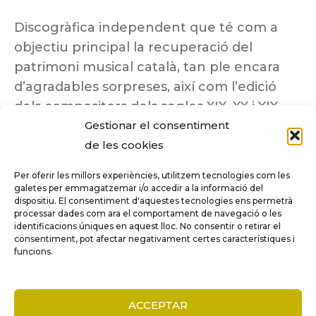
Discogràfica independent que té com a
objectiu principal la recuperació del
patrimoni musical català, tan ple encara
d’agradables sorpreses, així com l’edició
dels compositors dels segles XIX, XX i XIX
insuficientment coneguts.
Gestionar el consentiment
de les cookies
Per oferir les millors experiències, utilitzem tecnologies com les
galetes per emmagatzemar i/o accedir a la informació del
dispositiu. El consentiment d'aquestes tecnologies ens permetrà
Tots els drets reservats a ©Columna
processar dades com ara el comportament de navegació o les
Música.
identificacions úniques en aquest lloc. No consentir o retirar el
consentiment, pot afectar negativament certes característiques i
funcions.
COMPARE
(0)
ACCEPTAR