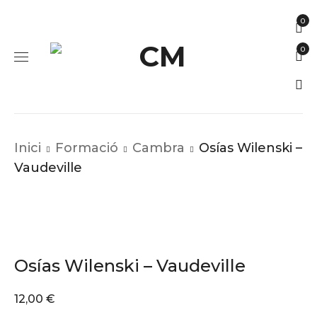
0
0
Inici
Formació
Cambra
Osías Wilenski –
Vaudeville
Osías Wilenski – Vaudeville
12,00
€