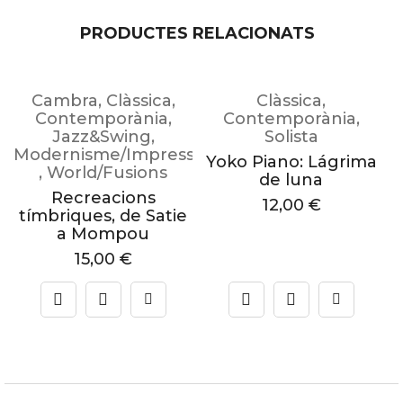
PRODUCTES RELACIONATS
Cambra
,
Clàssica
,
Clàssica
,
Contemporània
,
Contemporània
,
Jazz&Swing
,
Solista
Modernisme/Impressionisme
Yoko Piano: Lágrima
,
World/Fusions
de luna
Recreacions
12,00
€
tímbriques, de Satie
a Mompou
15,00
€