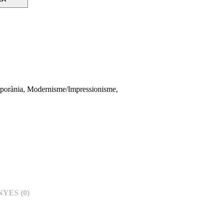
porània
,
Modernisme/Impressionisme
,
YES (0)