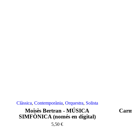
Clàssica
,
Contemporània
,
Orquestra
,
Solista
Moisès Bertran - MÚSICA
Carme
SIMFÒNICA (només en digital)
5,50
€