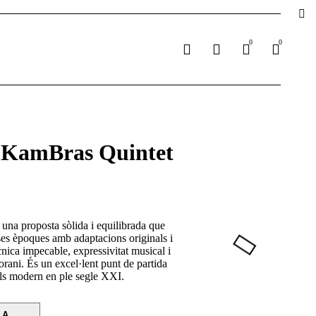
0
0
amBras Quintet
na proposta sòlida i equilibrada que
ses èpoques amb adaptacions originals i
cnica impecable, expressivitat musical i
rani. És un excel·lent punt de partida
alls modern en ple segle XXI.
LA