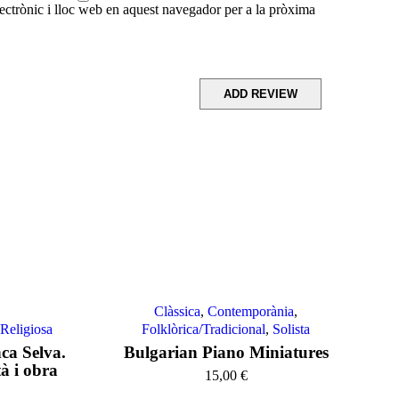
ctrònic i lloc web en aquest navegador per a la pròxima
Clàssica
,
Contemporània
,
,
Religiosa
Folklòrica/Tradicional
,
Solista
ca Selva.
Bulgarian Piano Miniatures
tà i obra
15,00
€