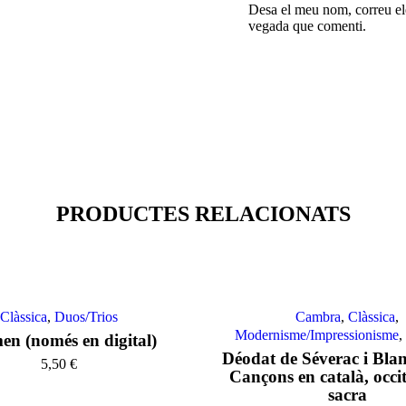
Desa el meu nom, correu ele
vegada que comenti.
PRODUCTES RELACIONATS
Clàssica
,
Duos/Trios
Cambra
,
Clàssica
,
Modernisme/Impressionisme
n (només en digital)
Déodat de Séverac i Blan
5,50
€
Cançons en català, occi
sacra