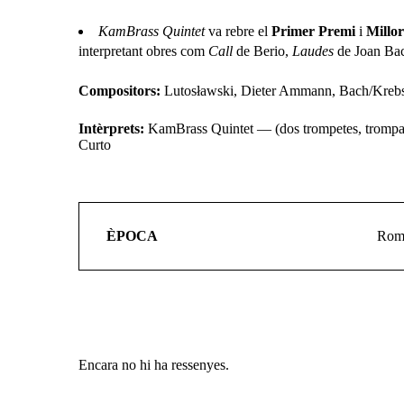
KamBrass Quintet
va rebre el
Primer Premi
i
Millo
interpretant obres com
Call
de Berio,
Laudes
de Joan Bach
Compositors:
Lutosławski, Dieter Ammann, Bach/Krebs,
Intèrprets:
KamBrass Quintet — (dos trompetes, trompa,
Curto
ÈPOCA
Roma
Encara no hi ha ressenyes.