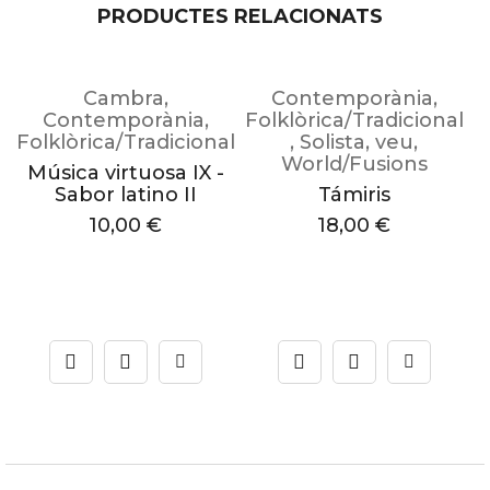
PRODUCTES RELACIONATS
Cambra
,
Contemporània
,
Contemporània
,
Folklòrica/Tradicional
Folklòrica/Tradicional
,
Solista
,
veu
,
F
l
World/Fusions
Música virtuosa IX -
M
Sabor latino II
Támiris
10,00
€
18,00
€
E