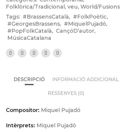
Folklòrica/Tradicional
,
veu
,
World/Fusions
Tags:
#BrassensCatalà
,
#FolkPoètic
,
#GeorgesBrassens
,
#MiquelPujadó
,
#PopFolkCatalà
,
CançóD’autor
,
MúsicaCatalana
DESCRIPCIÓ
INFORMACIÓ ADDICIONAL
RESSENYES (0)
Compositor:
Miquel Pujadó
Intèrprets:
Miquel Pujadó