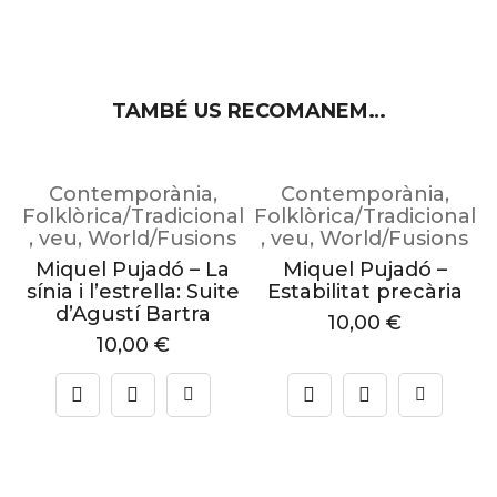
TAMBÉ US RECOMANEM…
Contemporània
,
Contemporània
,
al
Folklòrica/Tradicional
Folklòrica/Tradicional
F
s
,
veu
,
World/Fusions
,
veu
,
World/Fusions
Miquel Pujadó – La
Miquel Pujadó –
sínia i l’estrella: Suite
Estabilitat precària
d’Agustí Bartra
10,00
€
10,00
€