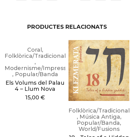
PRODUCTES RELACIONATS
Coral
,
l
Folklòrica/Tradicional
F
,
Modernisme/Impressionisme
u
,
Popular/Banda
Els Volums del Palau
4 – Llum Nova
15,00
€
Folklòrica/Tradicional
,
Música Antiga
,
Popular/Banda
,
World/Fusions