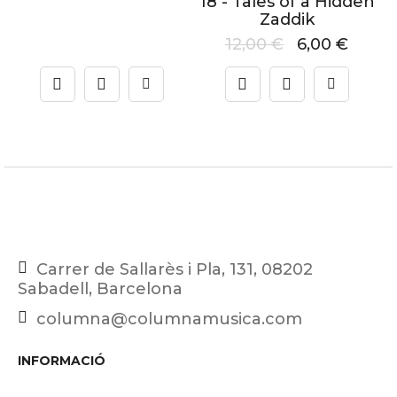
18 - Tales of a Hidden
Zaddik
12,00
€
6,00
€
Carrer de Sallarès i Pla, 131, 08202
Sabadell, Barcelona
columna@columnamusica.com
INFORMACIÓ