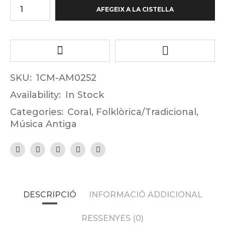
AFEGEIX A LA CISTELLA
SKU:
1CM-AM0252
Availability:
In Stock
Categories:
Coral
,
Folklòrica/Tradicional
,
Música Antiga
DESCRIPCIÓ
INFORMACIÓ ADDICIONAL
RESSENYES (0)