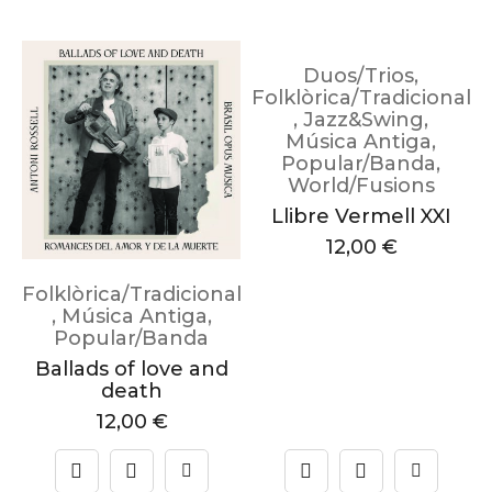
al
Duos/Trios
,
Folklòrica/Tradicional
,
Jazz&Swing
,
Música Antiga
,
s
Popular/Banda
,
World/Fusions
Llibre Vermell XXI
12,00
€
Folklòrica/Tradicional
,
Música Antiga
,
Popular/Banda
Ballads of love and
death
12,00
€