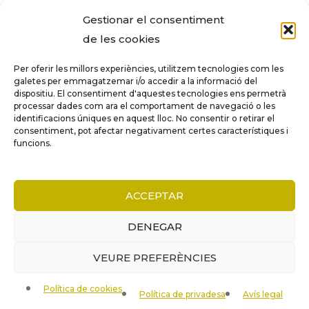
dels compositors dels segles XIX, XX i XIX
Gestionar el consentiment
insuficientment coneguts.
de les cookies
Per oferir les millors experiències, utilitzem tecnologies com les
galetes per emmagatzemar i/o accedir a la informació del
dispositiu. El consentiment d'aquestes tecnologies ens permetrà
Tots els drets reservats a ©Columna
processar dades com ara el comportament de navegació o les
Música.
identificacions úniques en aquest lloc. No consentir o retirar el
consentiment, pot afectar negativament certes característiques i
funcions.
COMPARE
(0)
ACCEPTAR
DENEGAR
VEURE PREFERÈNCIES
COMPARE
Política de cookies
Remove all products
Política de privadesa
Avís legal