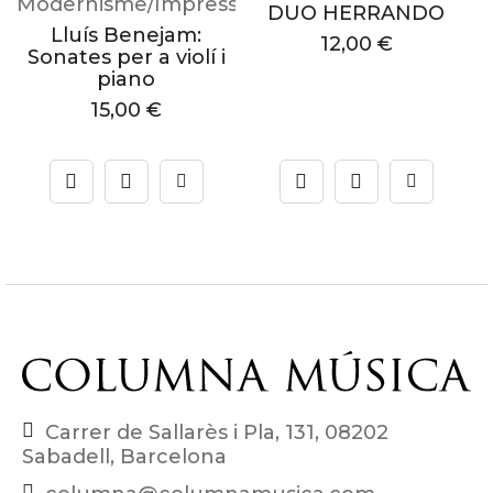
Modernisme/Impressionisme
M
DUO HERRANDO
Lluís Benejam:
R
12,00
€
Sonates per a violí i
piano
15,00
€
Carrer de Sallarès i Pla, 131, 08202
Sabadell, Barcelona