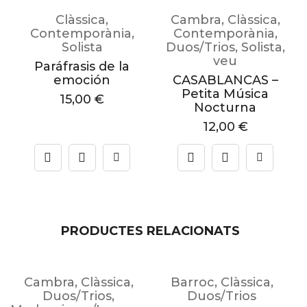
Clàssica
,
Cambra
,
Clàssica
,
Contemporània
,
Contemporània
,
Solista
Duos/Trios
,
Solista
,
veu
Paráfrasis de la
emoción
CASABLANCAS –
Petita Música
15,00
€
Nocturna
12,00
€
PRODUCTES RELACIONATS
mental
Cambra
,
Clàssica
,
Barroc
,
Clàssica
,
Duos/Trios
,
Duos/Trios