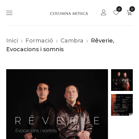
0
0
Inici
Formació
Cambra
Rêverie,
Evocacions i somnis