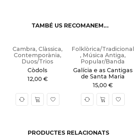
TAMBÉ US RECOMANEM…
al
Cambra
,
Clàssica
,
Folklòrica/Tradicional
Contemporània
,
,
Música Antiga
,
Duos/Trios
Popular/Banda
s
Còdols
Galícia e as Cantigas
de Santa Maria
12,00
€
15,00
€
PRODUCTES RELACIONATS