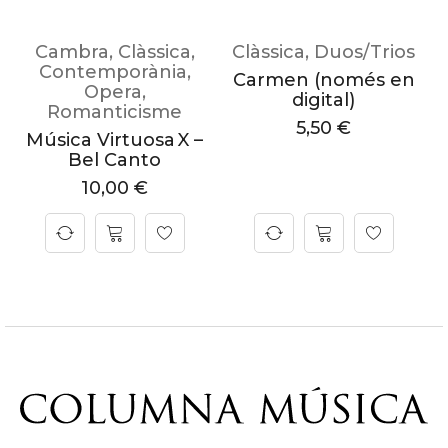
Cambra
,
Clàssica
,
Clàssica
,
Duos/Trios
Contemporània
,
Carmen (només en
l
Opera
,
digital)
Romanticisme
5,50
€
Música Virtuosa X –
A
Bel Canto
10,00
€