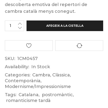
descoberta emotiva del repertori de
cambra català menys conegut.
AFEGEIX A LA CISTELLA
SKU:
1CM0457
Availability:
In Stock
Categories:
Cambra
,
Clàssica
,
Contemporània
,
Modernisme/Impressionisme
Tags:
Catalana
,
postromàntic
,
romanticisme tardà