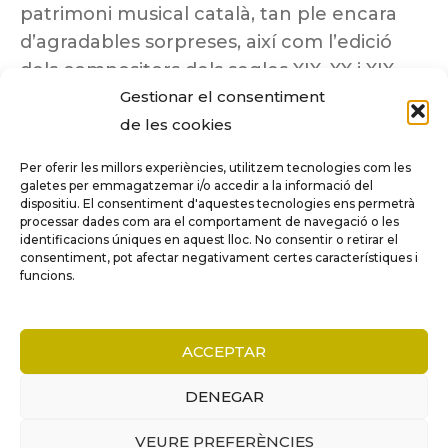
patrimoni musical català, tan ple encara
d’agradables sorpreses, així com l’edició
dels compositors dels segles XIX, XX i XIX
Gestionar el consentiment
insuficientment coneguts.
de les cookies
Per oferir les millors experiències, utilitzem tecnologies com les
galetes per emmagatzemar i/o accedir a la informació del
dispositiu. El consentiment d'aquestes tecnologies ens permetrà
Tots els drets reservats a ©Columna
processar dades com ara el comportament de navegació o les
Música.
identificacions úniques en aquest lloc. No consentir o retirar el
consentiment, pot afectar negativament certes característiques i
funcions.
COMPARE
(0)
ACCEPTAR
DENEGAR
VEURE PREFERÈNCIES