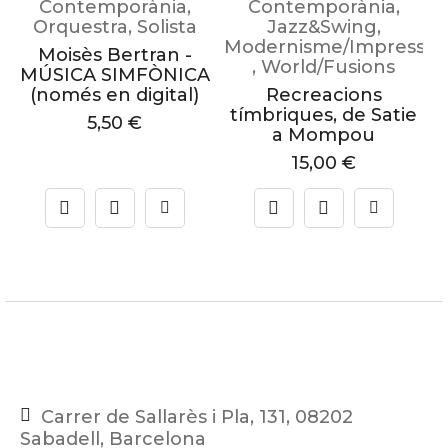
Contemporània
,
Contemporània
,
Orquestra
,
Solista
Jazz&Swing
,
Modernisme/Impressio
Moisès Bertran -
,
World/Fusions
MÚSICA SIMFÒNICA
(només en digital)
Recreacions
tímbriques, de Satie
5,50
€
a Mompou
15,00
€
Carrer de Sallarès i Pla, 131, 08202
Sabadell, Barcelona