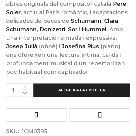
obres originals del compositor català
Pere
Soler
, actiu al París romàntic, i adaptacions
delicades de peces de
Schumann
,
Clara
Schumann
,
Donizetti
,
Sor
i
Hummel
. Amb
una interpretació refinada i expressiva,
Josep Julià
(oboè) i
Josefina Rius
(piano)
ens ofereixen una lectura íntima, càlida i
profundament musical d’un repertori tan
poc habitual com captivador.
AFEGEIX A LA CISTELLA
SKU:
1CM0395