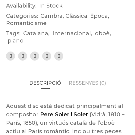
Availability:
In Stock
Categories:
Cambra
,
Clàssica
,
Època
,
Romanticisme
Tags:
Catalana
,
Internacional
,
oboè
,
piano
DESCRIPCIÓ
RESSENYES (0)
Aquest disc està dedicat principalment al
compositor
Pere Soler i Soler
(Vidrà, 1810 –
París, 1850), un virtuós català de l’oboè
actiu al París romàntic. Inclou tres peces