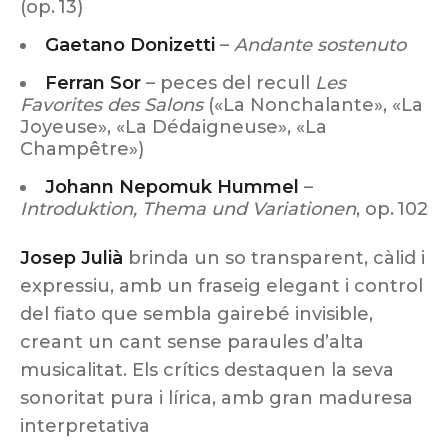
(op. 13)
Gaetano Donizetti
–
Andante sostenuto
Ferran Sor
– peces del recull
Les
Favorites des Salons
(«La Nonchalante», «La
Joyeuse», «La Dédaigneuse», «La
Champêtre»)
Johann Nepomuk Hummel
–
Introduktion, Thema und Variationen
, op. 102
Josep Julià
brinda un so transparent, càlid i
expressiu, amb un fraseig elegant i control
del fiato que sembla gairebé invisible,
creant un cant sense paraules d’alta
musicalitat. Els crítics destaquen la seva
sonoritat pura i lírica, amb gran maduresa
interpretativa