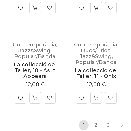
Contemporània
,
Contemporània
,
Jazz&Swing
,
Duos/Trios
,
Popular/Banda
Jazz&Swing
,
Popular/Banda
La col·lecció del
Taller, 10 - As It
La col·lecció del
Appears
Taller, 11 - Ònix
12,00
€
12,00
€
1
2
3