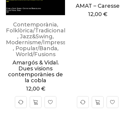
AMAT – Caresse
12,00
€
Contemporània
,
Folklòrica/Tradicional
,
Jazz&Swing
,
Modernisme/Impressionisme
,
Popular/Banda
,
World/Fusions
Amargós & Vidal.
Dues visions
contemporànies de
la cobla
12,00
€