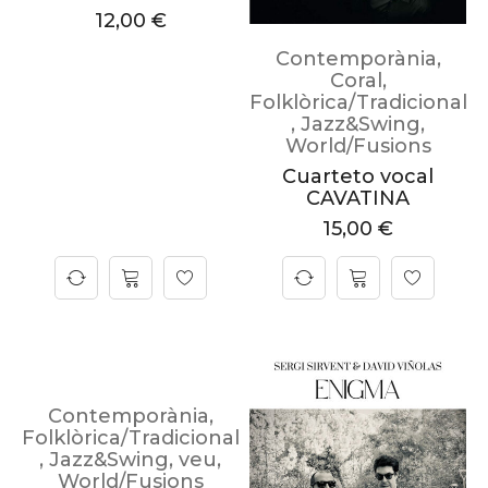
12,00
€
Contemporània
,
Coral
,
Folklòrica/Tradicional
,
Jazz&Swing
,
World/Fusions
Cuarteto vocal
CAVATINA
15,00
€
Contemporània
,
Folklòrica/Tradicional
,
Jazz&Swing
,
veu
,
World/Fusions