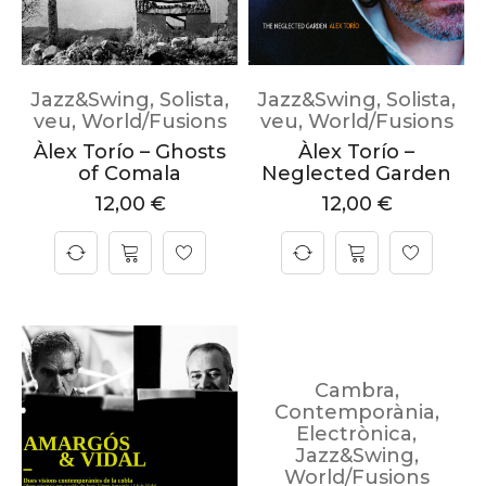
Jazz&Swing
,
Solista
,
Jazz&Swing
,
Solista
,
veu
,
World/Fusions
veu
,
World/Fusions
Àlex Torío – Ghosts
Àlex Torío –
of Comala
Neglected Garden
12,00
€
12,00
€
Cambra
,
Contemporània
,
Electrònica
,
Jazz&Swing
,
World/Fusions