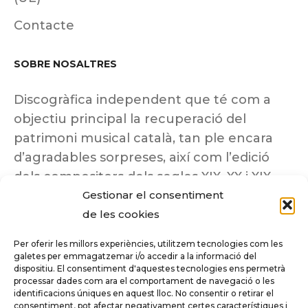
Contacte
SOBRE NOSALTRES
Discogràfica independent que té com a
objectiu principal la recuperació del
patrimoni musical català, tan ple encara
d’agradables sorpreses, així com l’edició
dels compositors dels segles XIX, XX i XIX
Gestionar el consentiment
insuficientment coneguts.
de les cookies
Per oferir les millors experiències, utilitzem tecnologies com les
galetes per emmagatzemar i/o accedir a la informació del
dispositiu. El consentiment d'aquestes tecnologies ens permetrà
Tots els drets reservats a ©Columna
processar dades com ara el comportament de navegació o les
Música.
identificacions úniques en aquest lloc. No consentir o retirar el
consentiment, pot afectar negativament certes característiques i