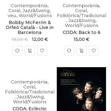
Contemporània
,
Contemporània
,
Coral
,
Jazz&Swing
,
Coral
,
veu
,
World/Fusions
Folklòrica/Tradicional
,
Jazz&Swing
,
Bobby McFerrin &
World/Fusions
Orfeó Català - Live in
Barcelona
CODA: Back to 6
18,00
€
12,00
€
15,00
€
Contemporània
,
Coral
,
Folklòrica/Tradicional
,
Jazz&Swing
,
World/Fusions
CODA: Eclèctic