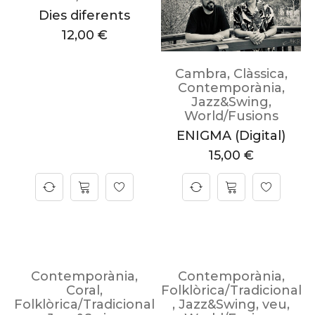
Dies diferents
12,00
€
Cambra
,
Clàssica
,
Contemporània
,
Jazz&Swing
,
World/Fusions
ENIGMA (Digital)
15,00
€
Contemporània
,
Contemporània
,
Coral
,
Folklòrica/Tradicional
Folklòrica/Tradicional
,
Jazz&Swing
,
veu
,