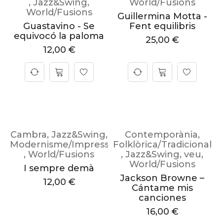
,
Jazz&Swing
,
World/Fusions
World/Fusions
Guillermina Motta -
Guastavino - Se
Fent equilibris
equivocó la paloma
25,00
€
12,00
€
Cambra
,
Jazz&Swing
,
Contemporània
,
Modernisme/Impressionisme
Folklòrica/Tradicional
,
World/Fusions
,
Jazz&Swing
,
veu
,
World/Fusions
I sempre demà
Jackson Browne –
12,00
€
Cántame mis
canciones
16,00
€