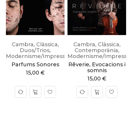
Cambra
,
Clàssica
,
Cambra
,
Clàssica
,
Duos/Trios
,
Contemporània
,
Modernisme/Impressionisme
Modernisme/Impressi
Parfums Sonores
Rêverie, Evocacions i
somnis
15,00
€
15,00
€