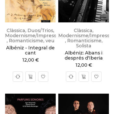
Clàssica
,
Duos/Trios
,
Clàssica
,
Modernisme/Impressionisme
Modernisme/Impressi
,
Romanticisme
,
veu
,
Romanticisme
,
Solista
Albéniz - Integral de
cant
Albéniz: Abans i
després d'Iberia
12,00
€
12,00
€