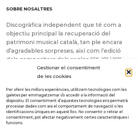
SOBRE NOSALTRES
Discogràfica independent que té com a
objectiu principal la recuperació del
patrimoni musical català, tan ple encara
d’agradables sorpreses, així com l’edició
dels compositors dels segles XIX, XX i XIX
Gestionar el consentiment
insuficientment coneguts.
de les cookies
Per oferir les millors experiències, utilitzem tecnologies com les
galetes per emmagatzemar i/o accedir a la informació del
dispositiu. El consentiment d'aquestes tecnologies ens permetrà
Tots els drets reservats a ©Columna
processar dades com ara el comportament de navegació o les
Música.
identificacions úniques en aquest lloc. No consentir o retirar el
consentiment, pot afectar negativament certes característiques i
funcions.