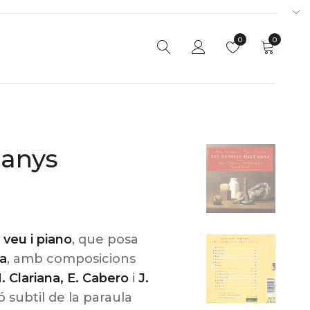
0
0
 anys
b
veu i piano
, que posa
a
, amb composicions
. Clariana, E. Cabero
i
J.
ó subtil de la paraula