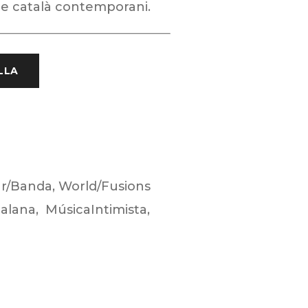
sme català contemporani.
LLA
r/Banda
,
World/Fusions
alana
,
MúsicaIntimista
,