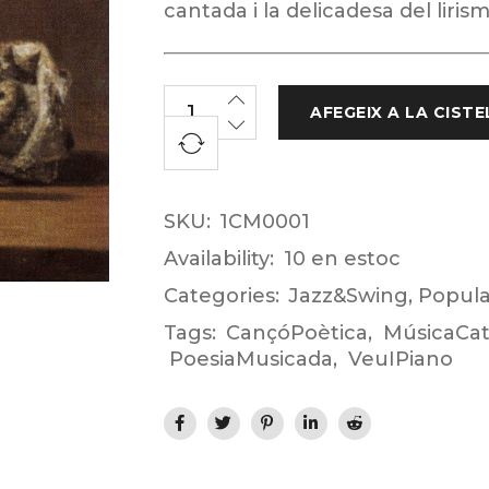
cantada i la delicadesa del liri
AFEGEIX A LA CISTE
SKU:
1CM0001
Availability:
10 en estoc
Categories:
Jazz&Swing
,
Popula
Tags:
CançóPoètica
,
MúsicaCat
PoesiaMusicada
,
VeuIPiano