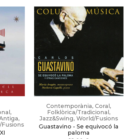
Contemporània
,
Coral
,
onal
,
Folklòrica/Tradicional
,
Antiga
,
Jazz&Swing
,
World/Fusions
M
/Fusions
Guastavino - Se equivocó la
XI
paloma