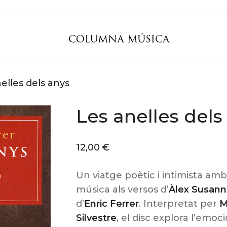
elles dels anys
Les anelles dels
12,00
€
Un viatge poètic i intimista am
música als versos d’
Àlex Susann
d’
Enric Ferrer
. Interpretat per
M
Silvestre
, el disc explora l’emoci