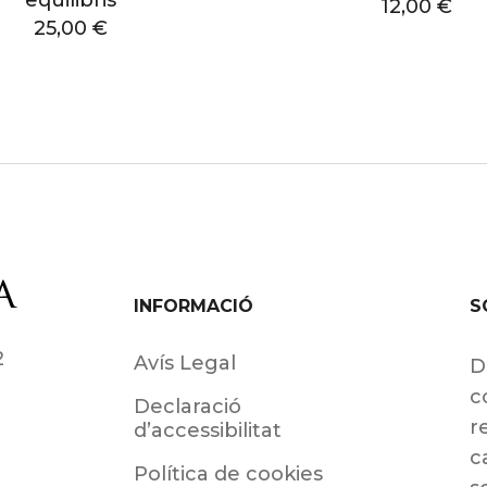
12,00
€
25,00
€
INFORMACIÓ
S
2
Avís Legal
D
c
Declaració
r
d’accessibilitat
c
Política de cookies