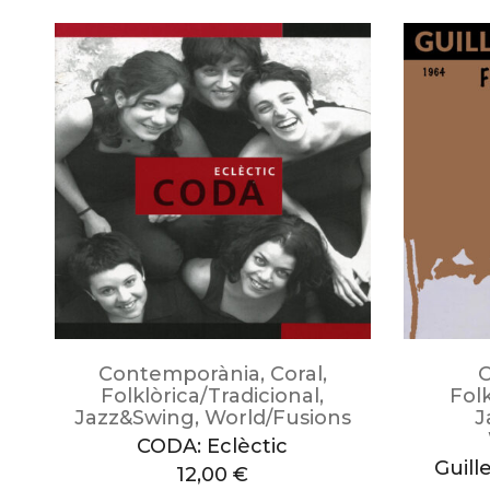
Contemporània
,
Coral
,
Folklòrica/Tradicional
,
Folk
Jazz&Swing
,
World/Fusions
J
CODA: Eclèctic
Guill
12,00
€