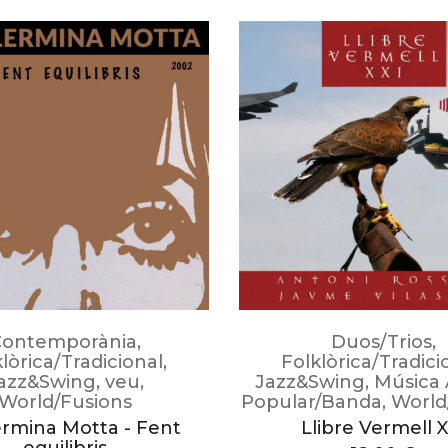
Contemporània
,
Duos/Trios
,
lòrica/Tradicional
,
Folklòrica/Tradici
azz&Swing
,
veu
,
Jazz&Swing
,
Música 
World/Fusions
Popular/Banda
,
World
ermina Motta - Fent
Llibre Vermell X
equilibris