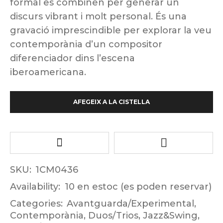
formal es combinen per generar un
discurs vibrant i molt personal. És una
gravació imprescindible per explorar la veu
contemporània d’un compositor
diferenciador dins l’escena
iberoamericana.
AFEGEIX A LA CISTELLA
SKU:
1CM0436
Availability:
10 en estoc (es poden reservar)
Categories:
Avantguarda/Experimental
,
Contemporània
,
Duos/Trios
,
Jazz&Swing
,