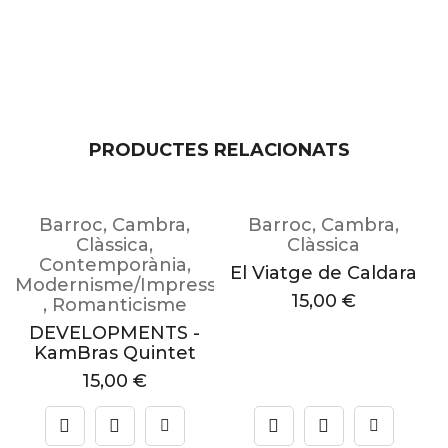
PRODUCTES RELACIONATS
Barroc
,
Cambra
,
Barroc
,
Cambra
,
Clàssica
,
Clàssica
Contemporània
,
El Viatge de Caldara
Modernisme/Impressionisme
a
15,00
€
,
Romanticisme
DEVELOPMENTS -
KamBras Quintet
15,00
€