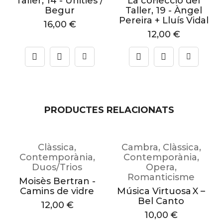
 &
Taller, 14 - Unities /
La col·lecció del
Begur
Taller, 19 - Àngel
Pereira + Lluís Vidal
16,00
€
12,00
€
PRODUCTES RELACIONATS
Clàssica
,
Cambra
,
Clàssica
,
Contemporània
,
Contemporània
,
Duos/Trios
Opera
,
Romanticisme
a
Moisès Bertran -
A
Camins de vidre
Música Virtuosa X –
Bel Canto
12,00
€
10,00
€