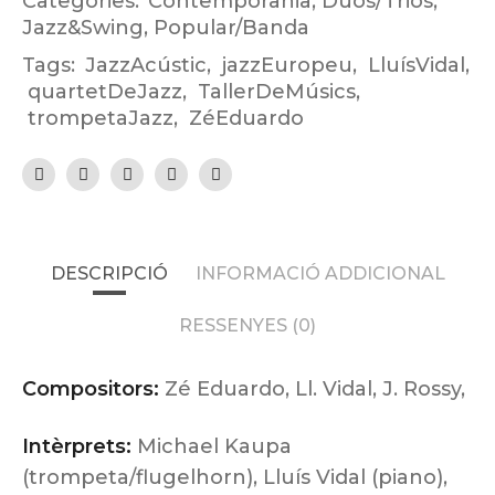
Categories:
Contemporània
,
Duos/Trios
,
Jazz&Swing
,
Popular/Banda
Tags:
JazzAcústic
,
jazzEuropeu
,
LluísVidal
,
quartetDeJazz
,
TallerDeMúsics
,
trompetaJazz
,
ZéEduardo
DESCRIPCIÓ
INFORMACIÓ ADDICIONAL
RESSENYES (0)
Compositors:
Zé Eduardo, Ll. Vidal, J. Rossy,
Intèrprets:
Michael Kaupa
(trompeta/flugelhorn), Lluís Vidal (piano),