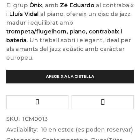
El grup
Ònix
, amb
Zé Eduardo
al contrabaix
i
Lluís Vidal
al piano, ofereix un disc de jazz
madur i equilibrat amb
trompeta/flugelhorn, piano, contrabaix i
bateria
. Un treball sobri i elegant, ideal per
als amants del jazz acústic amb caràcter
europeu.
AFEGEIX A LA CISTELLA
SKU:
1CM0013
Availability:
10 en estoc (es poden reservar)