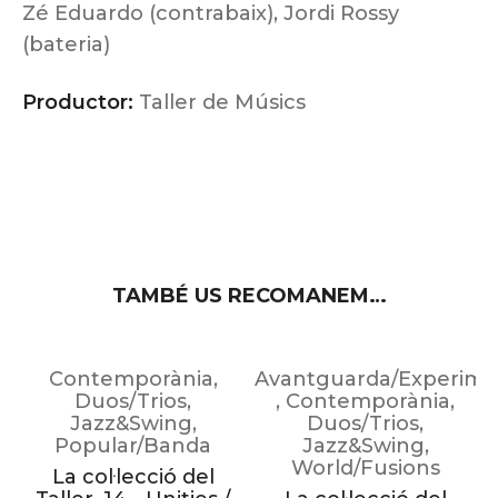
Zé Eduardo (contrabaix), Jordi Rossy
(bateria)
Productor:
Taller de Músics
TAMBÉ US RECOMANEM…
Contemporània
,
Avantguarda/Experime
Duos/Trios
,
,
Contemporània
,
Jazz&Swing
,
Duos/Trios
,
Popular/Banda
Jazz&Swing
,
World/Fusions
La col·lecció del