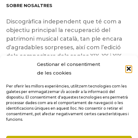
SOBRE NOSALTRES
Discogràfica independent que té com a
objectiu principal la recuperació del
patrimoni musical català, tan ple encara
d’agradables sorpreses, així com l’edició
dels compositors dels segles XIX, XX i XIX
Gestionar el consentiment
insuficientment coneguts.
de les cookies
Per oferir les millors experiències, utilitzem tecnologies com les
galetes per emmagatzemar i/o accedir a la informació del
dispositiu. El consentiment d'aquestes tecnologies ens permetrà
Tots els drets reservats a ©Columna
processar dades com ara el comportament de navegació o les
Música.
identificacions úniques en aquest lloc. No consentir o retirar el
consentiment, pot afectar negativament certes característiques i
funcions.
COMPARE
(0)