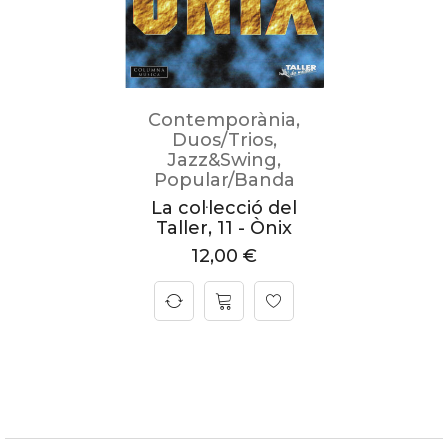
Contemporània
,
Duos/Trios
,
Jazz&Swing
,
Popular/Banda
La col·lecció del
Taller, 11 - Ònix
12,00
€