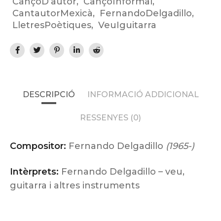
CançóD’autor
,
CançóInformal
,
CantautorMexicà
,
FernandoDelgadillo
,
LletresPoètiques
,
VeuIguitarra
DESCRIPCIÓ
INFORMACIÓ ADDICIONAL
RESSENYES (0)
Compositor:
Fernando Delgadillo
(1965-)
Intèrprets:
Fernando Delgadillo – veu,
guitarra i altres instruments