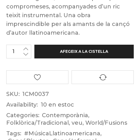
compromeses, acompanyades d’un ric
teixit instrumental. Una obra
imprescindible per als amants de la cançó
d’autor llatinoamericana.
AFEGEIX A LA CISTELLA
SKU:
1CM0037
Availability:
10 en estoc
Categories:
Contemporània
,
Folklòrica/Tradicional
,
veu
,
World/Fusions
Tags:
#MúsicaLlatinoamericana
,