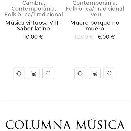
Cambra
,
Contemporània
,
Contemporània
,
Folklòrica/Tradicional
F
l
Folklòrica/Tradicional
,
veu
Música virtuosa VIII -
Muero porque no
Sabor latino
muero
p
10,00
€
12,00
€
6,00
€