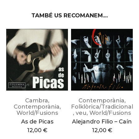
TAMBÉ US RECOMANEM…
Cambra
,
Contemporània
,
al
Contemporània
,
Folklòrica/Tradicional
s
World/Fusions
,
veu
,
World/Fusions
As de Picas
Alejandro Filio – Caín
12,00
€
12,00
€