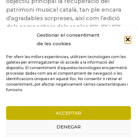
objectiu principal la recuperació del
patrimoni musical català, tan ple encara
d’agradables sorpreses, així com l’edició
dels compositors dels segles XIX, XX i XIX
Gestionar el consentiment
insuficientment coneguts.
de les cookies
Per oferir les millors experiències, utilitzem tecnologies com les
galetes per emmagatzemar i/o accedir a la informació del
dispositiu. El consentiment d'aquestes tecnologies ens permetrà
Tots els drets reservats a ©Columna
processar dades com ara el comportament de navegació o les
Música.
identificacions úniques en aquest lloc. No consentir o retirar el
consentiment, pot afectar negativament certes característiques i
funcions.
COMPARE
(0)
ACCEPTAR
DENEGAR