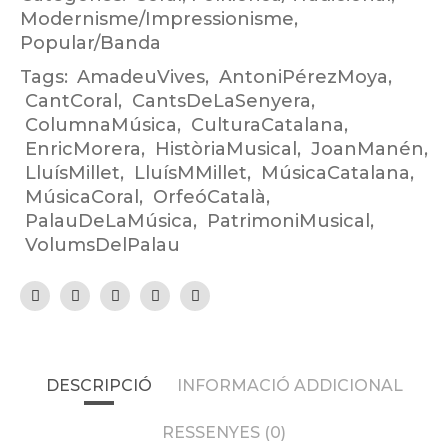
Modernisme/Impressionisme
,
Popular/Banda
Tags:
AmadeuVives
,
AntoniPérezMoya
,
CantCoral
,
CantsDeLaSenyera
,
ColumnaMúsica
,
CulturaCatalana
,
EnricMorera
,
HistòriaMusical
,
JoanManén
,
LluísMillet
,
LluísMMillet
,
MúsicaCatalana
,
MúsicaCoral
,
OrfeóCatalà
,
PalauDeLaMúsica
,
PatrimoniMusical
,
VolumsDelPalau
DESCRIPCIÓ
INFORMACIÓ ADDICIONAL
RESSENYES (0)