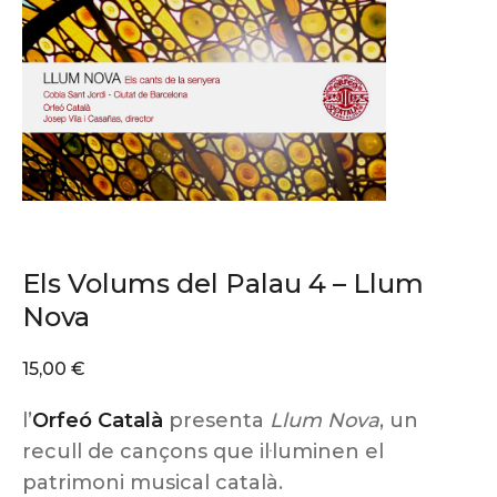
Els Volums del Palau 4 – Llum
Nova
15,00
€
l’
Orfeó Català
presenta
Llum Nova
, un
recull de cançons que il·luminen el
patrimoni musical català.