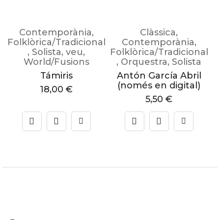
Contemporània
,
Clàssica
,
F
Folklòrica/Tradicional
Contemporània
,
l
,
Solista
,
veu
,
Folklòrica/Tradicional
World/Fusions
,
Orquestra
,
Solista
Támiris
Antón García Abril
(només en digital)
18,00
€
5,50
€