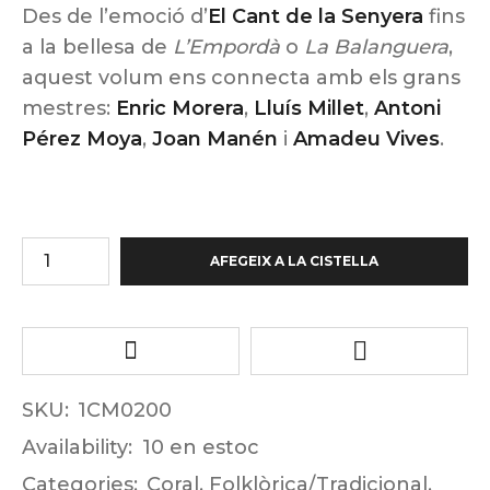
Des de l’emoció d’
El Cant de la Senyera
fins
a la bellesa de
L’Empordà
o
La Balanguera
,
aquest volum ens connecta amb els grans
mestres:
Enric Morera
,
Lluís Millet
,
Antoni
Pérez Moya
,
Joan Manén
i
Amadeu Vives
.
AFEGEIX A LA CISTELLA
SKU:
1CM0200
Availability:
10 en estoc
Categories:
Coral
,
Folklòrica/Tradicional
,