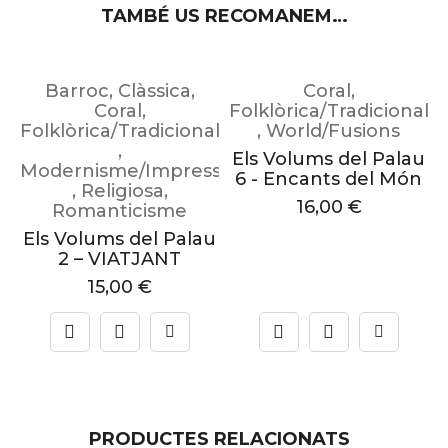
TAMBÉ US RECOMANEM…
Barroc
,
Clàssica
,
Coral
,
al
Coral
,
Folklòrica/Tradicional
Folklòrica/Tradicional
,
World/Fusions
,
u
Els Volums del Palau
Modernisme/Impressionisme
)
6 - Encants del Món
,
Religiosa
,
16,00
€
Romanticisme
Els Volums del Palau
2 – VIATJANT
15,00
€
PRODUCTES RELACIONATS