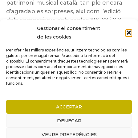
patrimoni musical català, tan ple encara
d’agradables sorpreses, així com l’edició
dels compositors dels segles XIX, XX i XIX
insuficientment coneguts.
Gestionar el consentiment
de les cookies
Per oferir les millors experiències, utilitzem tecnologies com les
galetes per emmagatzemar i/o accedir a la informació del
dispositiu. El consentiment d'aquestes tecnologies ens permetrà
Tots els drets reservats a ©Columna
processar dades com ara el comportament de navegació o les
Música.
identificacions úniques en aquest lloc. No consentir o retirar el
consentiment, pot afectar negativament certes característiques i
funcions.
COMPARE
(0)
ACCEPTAR
DENEGAR
VEURE PREFERÈNCIES