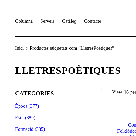
Columna
Serveis
Catàleg
Contacte
Inici
Productes etiquetats com “LletresPoètiques”
LLETRESPOÈTIQUES
View
16
pe
CATEGORIES
Època (377)
Estil (389)
Con
Formació (385)
Folklòric