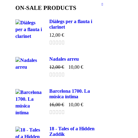
ON-SALE PRODUCTS
Diàlegs per a flauta i
clarinet
12,00
€
Nadales arreu
12,00
€
10,00
€
Barcelona 1700. La
música íntima
16,00
€
10,00
€
18 - Tales of a Hidden
Zaddik