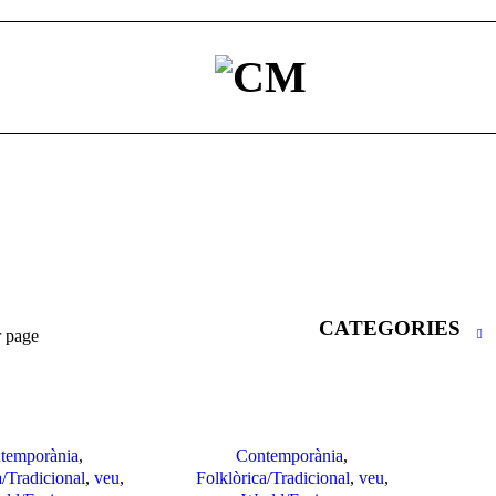
CATEGORIES
r page
temporània
,
Contemporània
,
a/Tradicional
,
veu
,
Folklòrica/Tradicional
,
veu
,