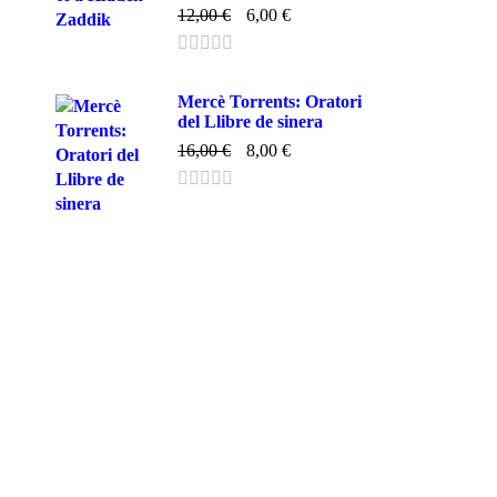
12,00
€
6,00
€
Mercè Torrents: Oratori
del Llibre de sinera
16,00
€
8,00
€