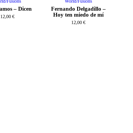
rld/Fusions
World/Fusions
amos – Dicen
Fernando Delgadillo –
Hoy ten miedo de mí
12,00
€
12,00
€