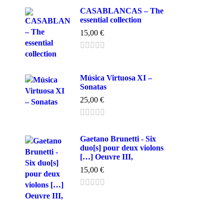
CASABLANCAS – The
essential collection
15,00
€
Música Virtuosa XI –
Sonatas
25,00
€
Gaetano Brunetti - Six
duo[s] pour deux violons
[…] Oeuvre III,
15,00
€