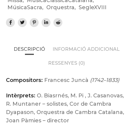
Missa
,
MúsicaClàssicaCatalana
,
MúsicaSacra
,
Orquestra
,
SegleXVIII
DESCRIPCIÓ
INFORMACIÓ ADDICIONAL
RESSENYES (0)
Compositors:
Francesc Juncà
(1742–1833)
Intèrprets:
O. Biasrnés, M. Pi , J. Casanovas,
R. Muntaner – solistes, Cor de Cambra
Dyapason, Orquestra de Cambra Catalana,
Joan Pàmies – director