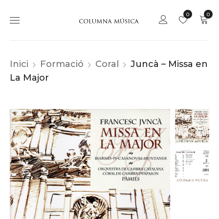
0
0
Inici
Formació
Coral
Juncà – Missa en
La Major