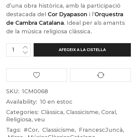
d’una obra històrica, amb la participació
destacada del
Cor Dyapason
i l’
Orquestra
de Cambra Catalana
. Ideal per als amants
de la música religiosa clàssica.
AFEGEIX A LA CISTELLA
SKU:
1CM0068
Availability:
10 en estoc
Categories:
Clàssica
,
Classicisme
,
Coral
,
Religiosa
,
veu
Tags:
#Cor
,
Classicisme
,
FrancescJuncà
,