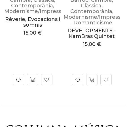
Cambra
,
Clàssica
,
Barroc
,
Cambra
,
l
Contemporània
,
Clàssica
,
Modernisme/Impressionisme
Contemporània
,
F
Modernisme/Impressio
u
Rêverie, Evocacions i
,
Romanticisme
M
)
somnis
DEVELOPMENTS -
15,00
€
KamBras Quintet
15,00
€