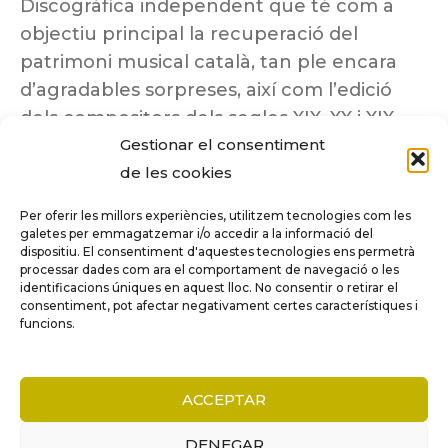
Discogràfica independent que té com a
objectiu principal la recuperació del
patrimoni musical català, tan ple encara
d’agradables sorpreses, així com l’edició
dels compositors dels segles XIX, XX i XIX
Gestionar el consentiment
insuficientment coneguts.
de les cookies
Per oferir les millors experiències, utilitzem tecnologies com les
galetes per emmagatzemar i/o accedir a la informació del
dispositiu. El consentiment d'aquestes tecnologies ens permetrà
Tots els drets reservats a ©Columna
processar dades com ara el comportament de navegació o les
Música.
identificacions úniques en aquest lloc. No consentir o retirar el
consentiment, pot afectar negativament certes característiques i
funcions.
COMPARE
(0)
ACCEPTAR
DENEGAR