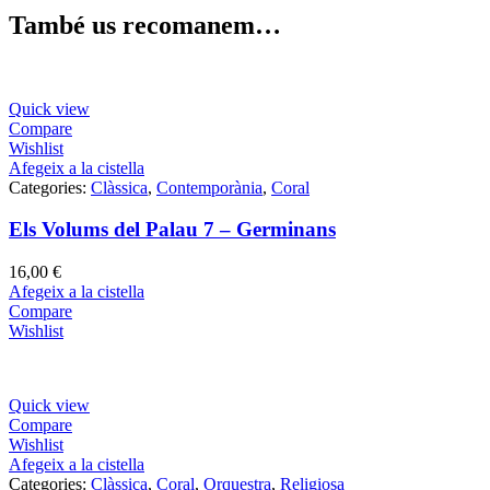
També us recomanem…
Quick view
Compare
Wishlist
Afegeix a la cistella
Categories:
Clàssica
,
Contemporània
,
Coral
Els Volums del Palau 7 – Germinans
16,00
€
Afegeix a la cistella
Compare
Wishlist
Quick view
Compare
Wishlist
Afegeix a la cistella
Categories:
Clàssica
,
Coral
,
Orquestra
,
Religiosa