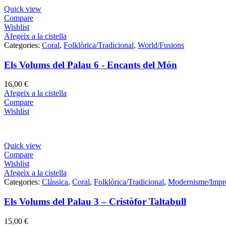
Quick view
Compare
Wishlist
Afegeix a la cistella
Categories:
Coral
,
Folklòrica/Tradicional
,
World/Fusions
Els Volums del Palau 6 - Encants del Món
16,00
€
Afegeix a la cistella
Compare
Wishlist
Quick view
Compare
Wishlist
Afegeix a la cistella
Categories:
Clàssica
,
Coral
,
Folklòrica/Tradicional
,
Modernisme/Impr
Els Volums del Palau 3 – Cristòfor Taltabull
15,00
€