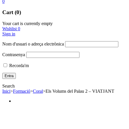
0
Cart (0)
Your cart is currently empty
Wishlist
0
Sign in
Nom d'usuari o adreça electrònica
Contrasenya
Recorda'm
Search
Inici
>
Formació
>
Coral
>
Els Volums del Palau 2 – VIATJANT