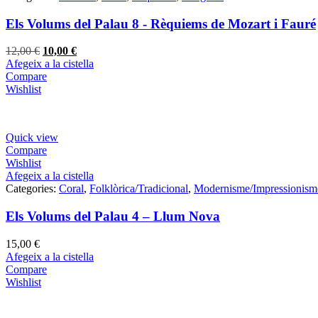
Els Volums del Palau 8 - Rèquiems de Mozart i Fauré
El
El
12,00
€
10,00
€
preu
preu
Afegeix a la cistella
original
actual
Compare
era:
és:
Wishlist
12,00 €.
10,00 €.
Quick view
Compare
Wishlist
Afegeix a la cistella
Categories:
Coral
,
Folklòrica/Tradicional
,
Modernisme/Impressionism
Els Volums del Palau 4 – Llum Nova
15,00
€
Afegeix a la cistella
Compare
Wishlist