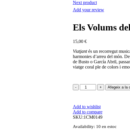
Next product
Add your review
Els Volums d
15,00
€
Viatjant
és un recorregut musica
harmonies d’arreu del món. Des
de Busto o García Abril, passan
viatge coral ple de colors i emo
quantitat
Afegeix a la c
de
Els
Volums
Add to wishlist
del
Add to compare
Palau
SKU:
1CM0149
2
–
Availability:
10 en estoc
VIATJANT