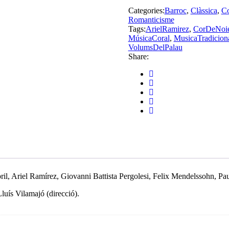
Categories:
Barroc
,
Clàssica
,
Co
Romanticisme
Tags:
ArielRamirez
,
CorDeNoi
MúsicaCoral
,
MusicaTradicion
VolumsDelPalau
Share:
bril, Ariel Ramírez, Giovanni Battista Pergolesi, Felix Mendelssohn, P
luís Vilamajó (direcció).