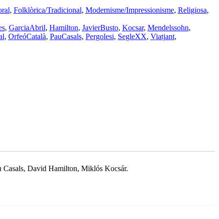
ral
,
Folklòrica/Tradicional
,
Modernisme/Impressionisme
,
Religiosa
,
es
,
GarciaAbril
,
Hamilton
,
JavierBusto
,
Kocsar
,
Mendelssohn
,
al
,
OrfeóCatalà
,
PauCasals
,
Pergolesi
,
SegleXX
,
Viatjant
,
au Casals, David Hamilton, Miklós Kocsár.