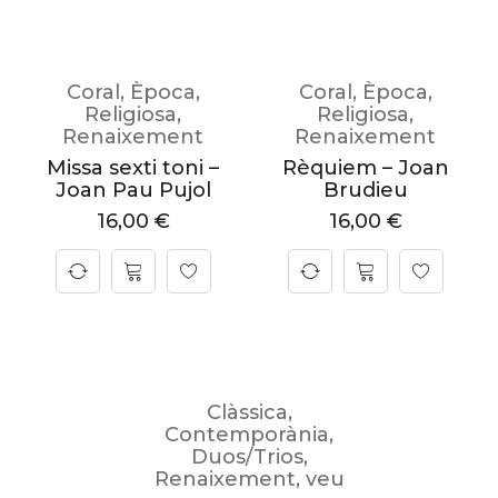
Coral
,
Època
,
Coral
,
Època
,
Religiosa
,
Religiosa
,
Renaixement
Renaixement
Missa sexti toni –
Rèquiem – Joan
Joan Pau Pujol
Brudieu
16,00
€
16,00
€
Clàssica
,
Contemporània
,
Duos/Trios
,
Renaixement
,
veu