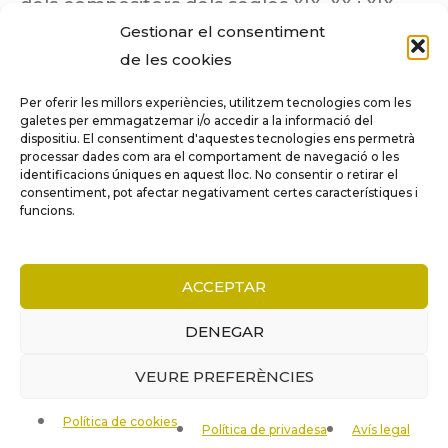
dels compositors dels segles XIX, XX i XIX
Gestionar el consentiment
insuficientment coneguts.
de les cookies
Per oferir les millors experiències, utilitzem tecnologies com les
galetes per emmagatzemar i/o accedir a la informació del
dispositiu. El consentiment d'aquestes tecnologies ens permetrà
Tots els drets reservats a ©Columna
processar dades com ara el comportament de navegació o les
Música.
identificacions úniques en aquest lloc. No consentir o retirar el
consentiment, pot afectar negativament certes característiques i
funcions.
COMPARE
(0)
ACCEPTAR
DENEGAR
VEURE PREFERÈNCIES
COMPARE
Política de cookies
Remove all products
Política de privadesa
Avís legal