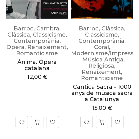
Barroc
,
Cambra
,
Barroc
,
Clàssica
,
Clàssica
,
Classicisme
,
Classicisme
,
Contemporània
,
Contemporània
,
Opera
,
Renaixement
,
Coral
,
Romanticisme
Modernisme/Impressi
,
Música Antiga
,
Ànima. Òpera
Religiosa
,
catalana
Renaixement
,
12,00
€
Romanticisme
Cantica Sacra - 1000
anys de música sacra
a Catalunya
15,00
€