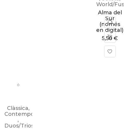
World/Fusio
Alma del
Sur
(només
en digital)
5,50
€
Clàssica
,
Contemporània
,
Duos/Trios