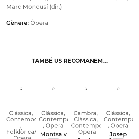
Marc Moncusí (dir.)
Gènere
: Òpera
TAMBÉ US RECOMANEM…
Clàssica
,
Clàssica
,
Cambra
,
Clàssica
,
Contemporània
Contemporània
Clàssica
,
Contemporà
,
,
Opera
Contemporània
,
Opera
Folklòrica/Tradicional
,
Opera
Montsalv
Josep
,
Opera