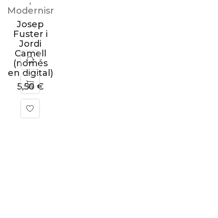
,
Modernisme/Impressionisme
Josep
Fuster i
Jordi
Camell
(només
en digital)
5,50
€