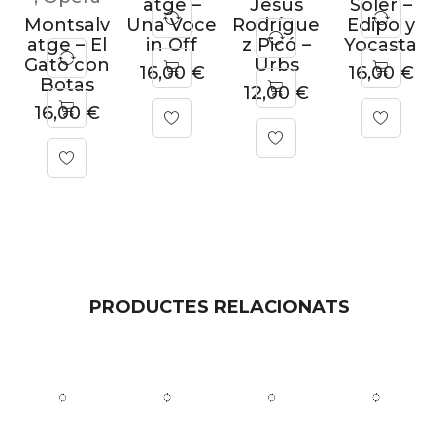
atge –
Jesús
Soler –
Montsalv
Una Voce
Rodrígue
Edipo y
atge – El
in Off
z Picó –
Yocasta
Gato con
Urbs
16,00
€
16,00
€
Botas
12,00
€
16,00
€
PRODUCTES RELACIONATS