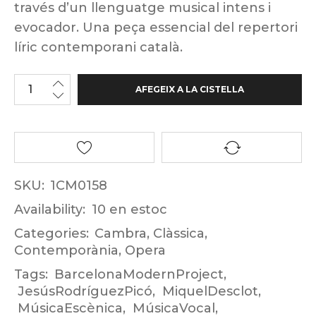
través d’un llenguatge musical intens i
evocador. Una peça essencial del repertori
líric contemporani català.
AFEGEIX A LA CISTELLA
SKU:
1CM0158
Availability:
10 en estoc
Categories:
Cambra
,
Clàssica
,
Contemporània
,
Opera
Tags:
BarcelonaModernProject
,
JesúsRodríguezPicó
,
MiquelDesclot
,
MúsicaEscènica
,
MúsicaVocal
,