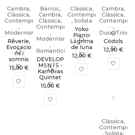
Cambra
,
Barroc
,
Clàssica
,
Cambra
,
Clàssica
,
Cambra
,
Contemporània
Clàssica
,
Contemporània
Clàssica
,
,
Solista
Contemporà
,
Contemporània
,
Yoko
Modernisme/Impressionisme
,
Duos/Trios
Piano:
Modernisme/Impressionisme
Rêverie,
Lágrima
Còdols
,
Evocacio
de luna
12,00
€
Romanticisme
ns i
12,00
€
somnis
DEVELOP
MENTS -
15,00
€
KamBras
Quintet
15,00
€
Clàssica
,
Contemporà
,
Solista
,