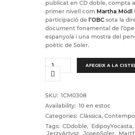
publicat en CD doble, compta a
primer nivell com
Martha Mödl
participació de
l’OBC
sota la dir
document fonamental de l’òpe
espanyola i una mostra del pens
poètic de Soler.
AFEGEIX A LA CISTE
SKU:
1CM0308
Availability:
10 en estoc
Categories:
Clàssica
,
Contempo
Tags:
CDdoble
,
EdipoyYocasta
,
JerzyArtysz
,
JosepSoler
,
Mart