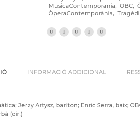
MusicaContemporania
,
OBC
,
ÒperaContemporània
,
Tragèd
IÓ
INFORMACIÓ ADDICIONAL
RESS
ica; Jerzy Artysz, baríton; Enric Serra, baix; O
à (dir.)