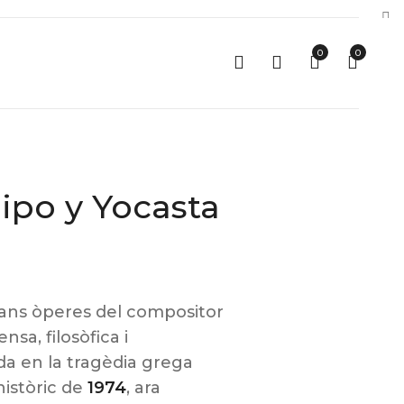
0
0
dipo y Yocasta
rans òperes del compositor
nsa, filosòfica i
a en la tragèdia grega
històric de
1974
, ara