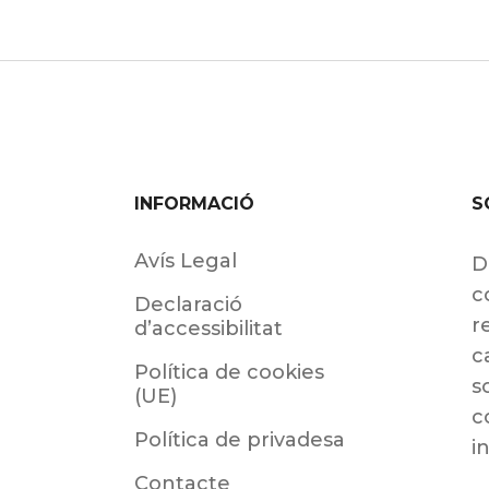
INFORMACIÓ
S
Avís Legal
D
c
Declaració
r
d’accessibilitat
c
Política de cookies
s
(UE)
c
Política de privadesa
i
Contacte