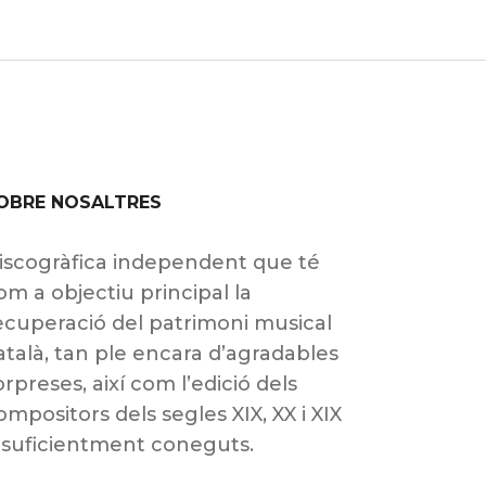
OBRE NOSALTRES
iscogràfica independent que té
om a objectiu principal la
ecuperació del patrimoni musical
atalà, tan ple encara d’agradables
orpreses, així com l’edició dels
ompositors dels segles XIX, XX i XIX
nsuficientment coneguts.