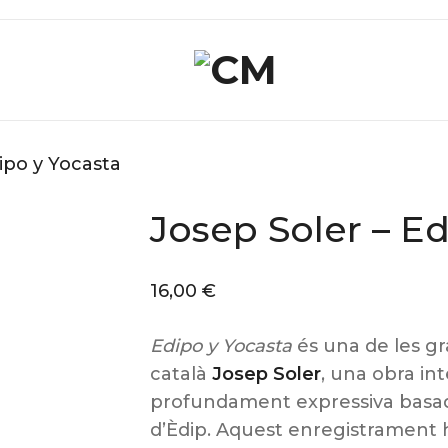
ipo y Yocasta
Josep Soler – E
16,00
€
Edipo y Yocasta
és una de les g
català
Josep Soler
, una obra inte
profundament expressiva basad
d’Èdip. Aquest enregistrament 