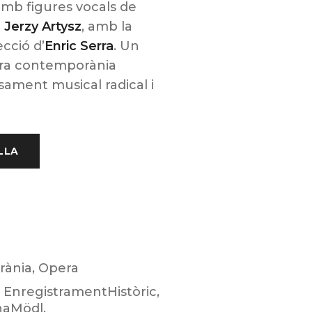
mb figures vocals de
i
Jerzy Artysz
, amb la
ecció d’
Enric Serra
. Un
ra contemporània
ament musical radical i
LLA
rània
,
Opera
EnregistramentHistòric
,
haMödl
,