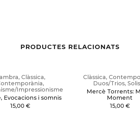
PRODUCTES RELACIONATS
ambra
,
Clàssica
,
Clàssica
,
Contempo
Contemporània
,
Duos/Trios
,
Soli
isme/Impressionisme
Mercè Torrents: 
, Evocacions i somnis
Moment
15,00
€
15,00
€