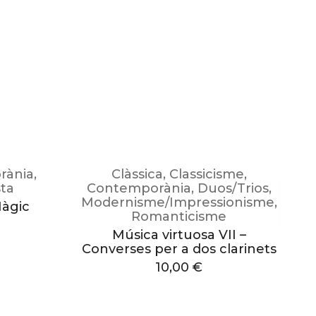
rània
,
Clàssica
,
Classicisme
,
sta
Contemporània
,
Duos/Trios
,
Modernisme/Impressionisme
,
Màgic
Romanticisme
Música virtuosa VII –
Converses per a dos clarinets
10,00
€