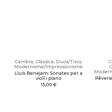
Cambra
,
Clàssica
,
Duos/Trios
,
C
s
Modernisme/Impressionisme
Modern
Lluís Benejam: Sonates per a
violí i piano
Rêverie
15,00
€