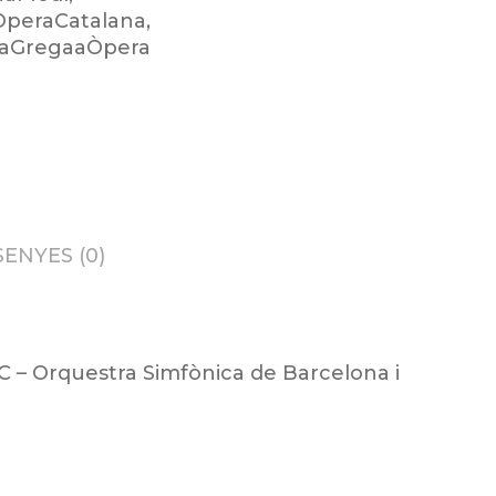
ÒperaCatalana
,
iaGregaaÒpera
ENYES (0)
BC – Orquestra Simfònica de Barcelona i