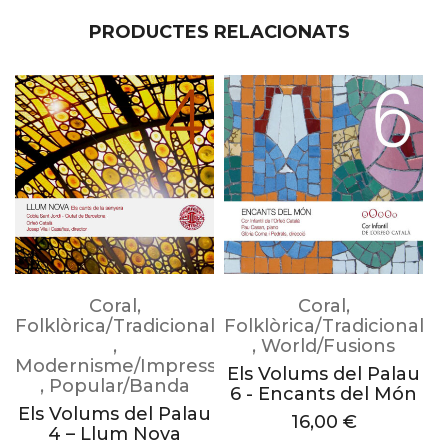
PRODUCTES RELACIONATS
Coral
,
Coral
,
F
Folklòrica/Tradicional
Folklòrica/Tradicional
l
,
,
World/Fusions
Modernisme/Impressionisme
Els Volums del Palau
G
,
Popular/Banda
6 - Encants del Món
Els Volums del Palau
16,00
€
4 – Llum Nova