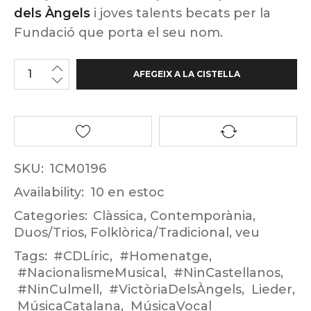
dels Àngels
i joves talents becats per la
Fundació que porta el seu nom.
AFEGEIX A LA CISTELLA
SKU:
1CM0196
Availability:
10 en estoc
Categories:
Clàssica
,
Contemporània
,
Duos/Trios
,
Folklòrica/Tradicional
,
veu
Tags:
#CDLíric
,
#Homenatge
,
#NacionalismeMusical
,
#NinCastellanos
,
#NinCulmell
,
#VictòriaDelsÀngels
,
Lieder
,
MúsicaCatalana
,
MúsicaVocal