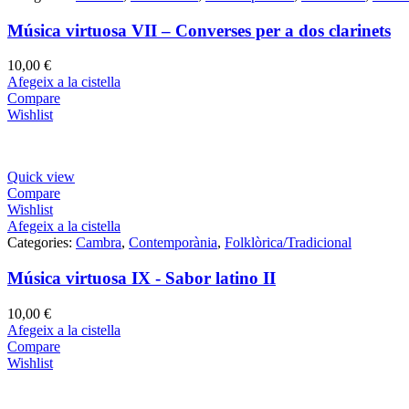
Música virtuosa VII – Converses per a dos clarinets
10,00
€
Afegeix a la cistella
Compare
Wishlist
Quick view
Compare
Wishlist
Afegeix a la cistella
Categories:
Cambra
,
Contemporània
,
Folklòrica/Tradicional
Música virtuosa IX - Sabor latino II
10,00
€
Afegeix a la cistella
Compare
Wishlist