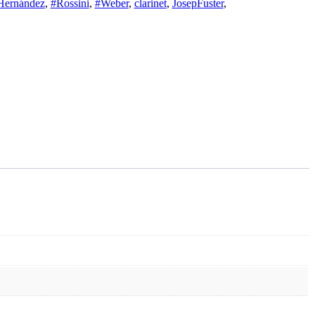
Hernández
,
#Rossini
,
#Weber
,
clarinet
,
JosepFuster
,