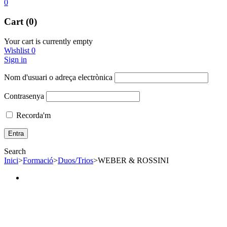
0
Cart (0)
Your cart is currently empty
Wishlist
0
Sign in
Nom d'usuari o adreça electrònica
Contrasenya
Recorda'm
Search
Inici
>
Formació
>
Duos/Trios
>
WEBER & ROSSINI