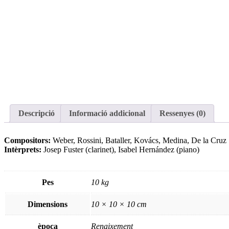
Descripció
Informació addicional
Ressenyes (0)
Compositors:
Weber, Rossini, Bataller, Kovács, Medina, De la Cruz
Intèrprets:
Josep Fuster (clarinet), Isabel Hernández (piano)
Pes
10 kg
Dimensions
10 × 10 × 10 cm
època
Renaixement