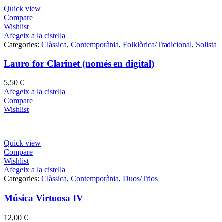
Quick view
Compare
Wishlist
Afegeix a la cistella
Categories:
Clàssica
,
Contemporània
,
Folklòrica/Tradicional
,
Solista
Lauro for Clarinet (només en digital)
5,50
€
Afegeix a la cistella
Compare
Wishlist
Quick view
Compare
Wishlist
Afegeix a la cistella
Categories:
Clàssica
,
Contemporània
,
Duos/Trios
Música Virtuosa IV
12,00
€