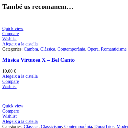
També us recomanem…
Quick view
Compare
Wishlist
Afegeix a la cistella
Categories:
Cambra
,
Clàssica
,
Contemporània
,
Opera
,
Romanticisme
Música Virtuosa X – Bel Canto
10,00
€
Afegeix a la cistella
Compare
Wishlist
Quick view
Compare
Wishlist
Afegeix a la cistella
Categories:
Clàssica
,
Classicisme
,
Contemporània
,
Duos/Trios
,
Moder