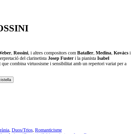
SSINI
Weber
,
Rossini
, i altres compositors com
Bataller
,
Medina
,
Kovács
i
erpretació del clarinetista
Josep Fuster
i la pianista
Isabel
 que combina virtuosisme i sensibilitat amb un repertori variat per a
istella
rània
,
Duos/Trios
,
Romanticisme