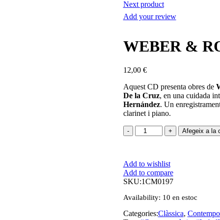
Next product
Add your review
WEBER & RO
12,00
€
Aquest CD presenta obres de
De la Cruz
, en una cuidada int
Hernández
. Un enregistrament
clarinet i piano.
quantitat
Afegeix a la c
de
WEBER
&
Add to wishlist
ROSSINI
Add to compare
SKU:
1CM0197
Availability:
10 en estoc
Categories:
Clàssica
,
Contempo