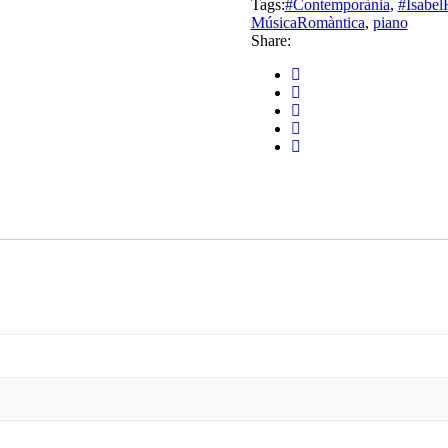
Tags:
#Contemporània
,
#Isabel
MúsicaRomàntica
,
piano
Share: