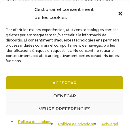
dels compositors dels segles XIX, XX i XIX
Gestionar el consentiment
insuficientment coneguts.
de les cookies
Per oferir les millors experiències, utilitzem tecnologies com les
galetes per emmagatzemar i/o accedir a la informació del
dispositiu. El consentiment d'aquestes tecnologies ens permetrà
Tots els drets reservats a ©Columna
processar dades com ara el comportament de navegació o les
Música.
identificacions úniques en aquest lloc. No consentir o retirar el
consentiment, pot afectar negativament certes característiques i
funcions.
COMPARE
(0)
ACCEPTAR
DENEGAR
VEURE PREFERÈNCIES
COMPARE
Política de cookies
Remove all products
Política de privadesa
Avís legal