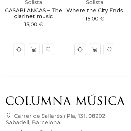
Solista
Solista
sionisme
M
CASABLANCAS – The
Where the City Ends
clarinet music
15,00
€
15,00
€
Carrer de Sallarès i Pla, 131, 08202
Sabadell, Barcelona