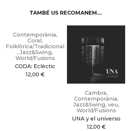
TAMBÉ US RECOMANEM…
Contemporània
,
Coral
,
Folklòrica/Tradicional
F
,
Jazz&Swing
,
World/Fusions
CODA: Eclèctic
12,00
€
Cambra
,
Contemporània
,
Jazz&Swing
,
veu
,
World/Fusions
UNA y el universo
12,00
€