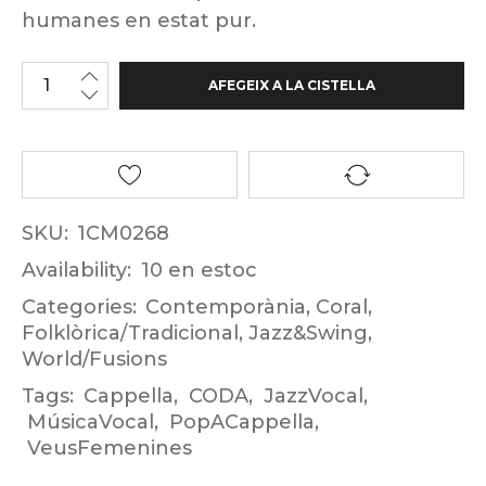
humanes en estat pur.
AFEGEIX A LA CISTELLA
SKU:
1CM0268
Availability:
10 en estoc
Categories:
Contemporània
,
Coral
,
Folklòrica/Tradicional
,
Jazz&Swing
,
World/Fusions
Tags:
Cappella
,
CODA
,
JazzVocal
,
MúsicaVocal
,
PopACappella
,
VeusFemenines