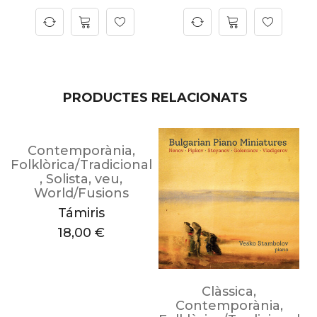
PRODUCTES RELACIONATS
Contemporània
,
Folklòrica/Tradicional
l
,
Solista
,
veu
,
World/Fusions
F
sionisme
Támiris
18,00
€
u
Clàssica
,
Contemporània
,