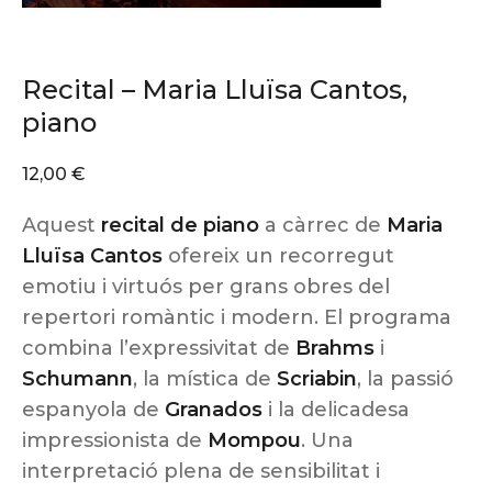
Recital – Maria Lluïsa Cantos,
piano
12,00
€
Aquest
recital de piano
a càrrec de
Maria
Lluïsa Cantos
ofereix un recorregut
emotiu i virtuós per grans obres del
repertori romàntic i modern. El programa
combina l’expressivitat de
Brahms
i
Schumann
, la mística de
Scriabin
, la passió
espanyola de
Granados
i la delicadesa
impressionista de
Mompou
. Una
interpretació plena de sensibilitat i