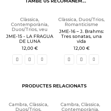
TAMBÉ US RECOMANEM…
,
Clàssica
,
Clàssica
,
Duos/Trios
,
Contemporània
,
Romanticisme
Duos/Trios
,
veu
:
JME-16 – J. Brahms:
JME-15 - LA FRAGUA
Tres sonatas, una
DE LUNA
vida
12,00
€
12,00
€
PRODUCTES RELACIONATS
Cambra
,
Clàssica
,
Cambra
,
Clàssica
,
Duos/Trios
,
Contemporània
,