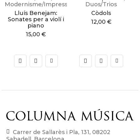
Modernisme/Impressionisme
Duos/Trios
M
a
Lluís Benejam:
Còdols
Sonates per a violí i
12,00
€
piano
15,00
€
Carrer de Sallarès i Pla, 131, 08202
Sabadell, Barcelona