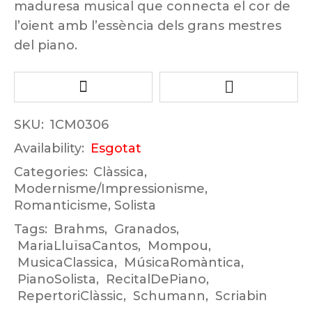
maduresa musical que connecta el cor de
l’oient amb l’essència dels grans mestres
del piano.
SKU:
1CM0306
Availability:
Esgotat
Categories:
Clàssica
,
Modernisme/Impressionisme
,
Romanticisme
,
Solista
Tags:
Brahms
,
Granados
,
MariaLluïsaCantos
,
Mompou
,
MusicaClassica
,
MúsicaRomàntica
,
PianoSolista
,
RecitalDePiano
,
RepertoriClàssic
,
Schumann
,
Scriabin