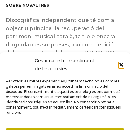
SOBRE NOSALTRES
Discogràfica independent que té com a
objectiu principal la recuperació del
patrimoni musical català, tan ple encara
d’agradables sorpreses, així com l’edició
dels compositors dels segles XIX, XX i XIX
Gestionar el consentiment
insuficientment coneguts.
de les cookies
Per oferir les millors experiències, utilitzem tecnologies com les
galetes per emmagatzemar i/o accedir a la informació del
dispositiu. El consentiment d'aquestes tecnologies ens permetrà
Tots els drets reservats a ©Columna
processar dades com ara el comportament de navegació o les
Música.
identificacions úniques en aquest lloc. No consentir o retirar el
consentiment, pot afectar negativament certes característiques i
funcions.
COMPARE
(0)