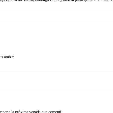
cats amb
*
r per a la pròxima vegada que comenti.