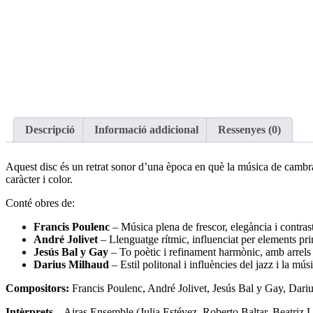
Descripció
Informació addicional
Ressenyes (0)
Aquest disc és un retrat sonor d’una època en què la música de cambra 
caràcter i color.
Conté obres de:
Francis Poulenc
– Música plena de frescor, elegància i contrasto
André Jolivet
– Llenguatge rítmic, influenciat per elements prim
Jesús Bal y Gay
– To poètic i refinament harmònic, amb arrels
Darius Milhaud
– Estil politonal i influències del jazz i la músi
Compositors:
Francis Poulenc, André Jolivet, Jesús Bal y Gay, Dari
Intèrprets
– Airas Ensemble (Julia Estévez, Roberto Baltar, Beatriz 