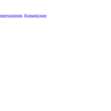
mpressionisme
,
Romanticisme