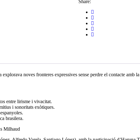
Share:
explorava noves fronteres expressives sense perdre el contacte amb la t
s entre lirisme i vivacitat.
itius i sonoritats exòtiques.
 espanyoles.
ca brasilera.
us Milhaud
López, Alfredo Varela, Santiago López), amb la participació d’Haruna 