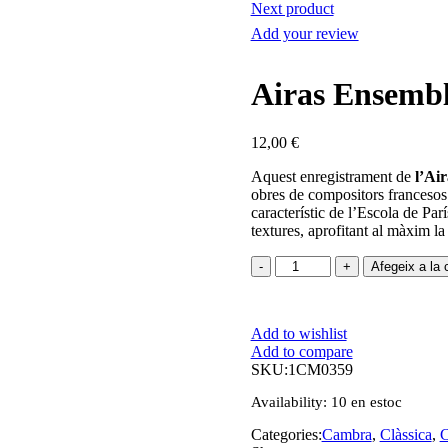
Next product
Add your review
Airas Ensemb
12,00
€
Aquest enregistrament de
l’Ai
obres de compositors francesos 
característic de l’Escola de Parí
textures, aprofitant al màxim la
quantitat
Afegeix a la c
de
Airas
Ensemble
Add to wishlist
Add to compare
SKU:
1CM0359
Availability:
10 en estoc
Categories:
Cambra
,
Clàssica
,
C