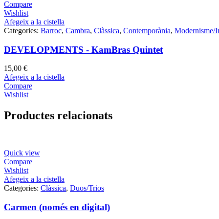
Compare
Wishlist
Afegeix a la cistella
Categories:
Barroc
,
Cambra
,
Clàssica
,
Contemporània
,
Modernisme/I
DEVELOPMENTS - KamBras Quintet
15,00
€
Afegeix a la cistella
Compare
Wishlist
Productes relacionats
Quick view
Compare
Wishlist
Afegeix a la cistella
Categories:
Clàssica
,
Duos/Trios
Carmen (només en digital)