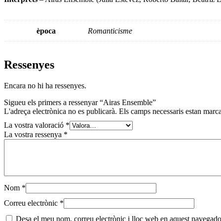
època
Romanticisme
Ressenyes
Encara no hi ha ressenyes.
Sigueu els primers a ressenyar “Airas Ensemble”
L'adreça electrònica no es publicarà.
Els camps necessaris estan mar
La vostra valoració
*
La vostra ressenya
*
Nom
*
Correu electrònic
*
Desa el meu nom, correu electrònic i lloc web en aquest navegado