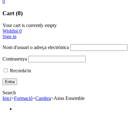
0
Cart (0)
Your cart is currently empty
Wishlist
0
Sign in
Nom d'usuari o adreça electrònica
Contrasenya
Recorda'm
Search
Inici
>
Formació
>
Cambra
>
Airas Ensemble