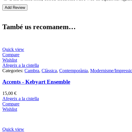
També us recomanem…
Quick view
Compare
Wishlist
Afegeix a la cistella
Categories:
Cambra
,
Clàssica
,
Contemporània
,
Modernisme/Impressi
Accents - Kebyart Ensemble
15,00
€
Afegeix a la cistella
Compare
Wishlist
Quick view