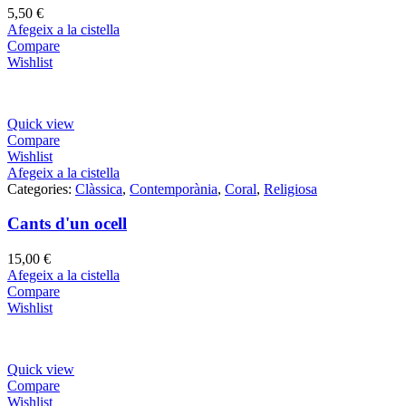
5,50
€
Afegeix a la cistella
Compare
Wishlist
Quick view
Compare
Wishlist
Afegeix a la cistella
Categories:
Clàssica
,
Contemporània
,
Coral
,
Religiosa
Cants d'un ocell
15,00
€
Afegeix a la cistella
Compare
Wishlist
Quick view
Compare
Wishlist