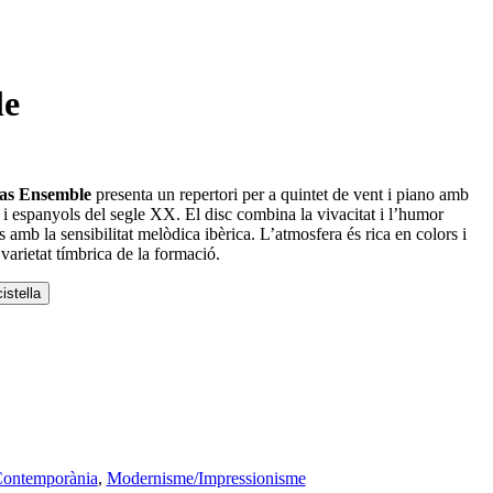
le
ras Ensemble
presenta un repertori per a quintet de vent i piano amb
i espanyols del segle XX. El disc combina la vivacitat i l’humor
s amb la sensibilitat melòdica ibèrica. L’atmosfera és rica en colors i
 varietat tímbrica de la formació.
istella
ontemporània
,
Modernisme/Impressionisme