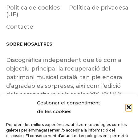
Política de cookies
Política de privadesa
(UE)
Contacte
SOBRE NOSALTRES
Discogràfica independent que té com a
objectiu principal la recuperació del
patrimoni musical català, tan ple encara
d’agradables sorpreses, així com l’edició
dels compositors dels segles XIX, XX i XIX
insuficientment coneguts.
Gestionar el consentiment
de les cookies
Per oferir les millors experiències, utilitzem tecnologies com les
galetes per emmagatzemar i/o accedir a la informació del
dispositiu. El consentiment d'aquestes tecnologies ens permetrà
Tots els drets reservats a ©Columna