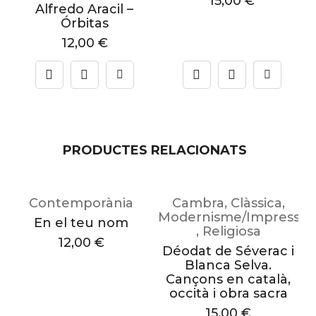
15,00
€
Alfredo Aracil –
Órbitas
12,00
€
PRODUCTES RELACIONATS
Contemporània
Cambra
,
Clàssica
,
Modernisme/Impressio
En el teu nom
,
Religiosa
12,00
€
Déodat de Séverac i
A
Blanca Selva.
Cançons en català,
occità i obra sacra
15,00
€