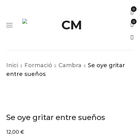
0
0
Inici
Formació
Cambra
Se oye gritar
entre sueños
Se oye gritar entre sueños
12,00
€