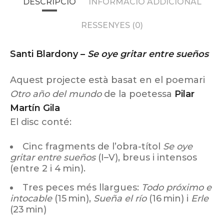
DESCRIPCIÓ
INFORMACIÓ ADDICIONAL
RESSENYES (0)
Santi Blardony –
Se oye gritar entre sueños
Aquest projecte està basat en el poemari
Otro año del mundo
de la poetessa
Pilar
Martín Gila
El disc conté:
Cinc fragments de l’obra-títol
Se oye
gritar entre sueños
(I–V), breus i intensos
(entre 2 i 4 min).
Tres peces més llargues:
Todo próximo e
intocable
(15 min),
Sueña el río
(16 min) i
Erle
(23 min)