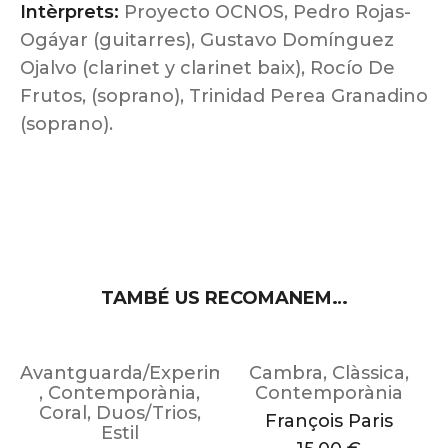
Intèrprets:
Proyecto OCNOS, Pedro Rojas-
Ogáyar (guitarres), Gustavo Domínguez
Ojalvo (clarinet y clarinet baix), Rocío De
Frutos, (soprano), Trinidad Perea Granadino
(soprano).
TAMBÉ US RECOMANEM…
Avantguarda/Experimental
Cambra
,
Clàssica
,
,
Contemporània
,
Contemporània
Coral
,
Duos/Trios
,
François Paris
Estil