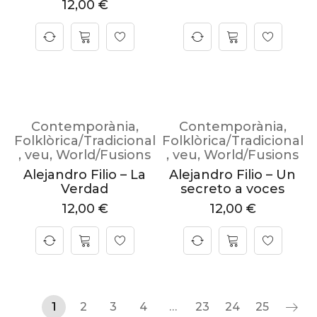
12,00
€
Contemporània
,
Contemporània
,
Folklòrica/Tradicional
Folklòrica/Tradicional
,
veu
,
World/Fusions
,
veu
,
World/Fusions
Alejandro Filio – La
Alejandro Filio – Un
Verdad
secreto a voces
12,00
€
12,00
€
1
2
3
4
…
23
24
25