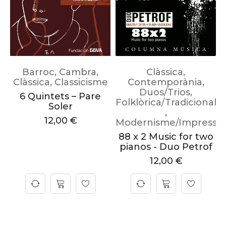
Barroc
,
Cambra
,
Clàssica
,
Clàssica
,
Classicisme
Contemporània
,
Duos/Trios
,
6 Quintets – Pare
Folklòrica/Tradicional
Soler
,
12,00
€
Modernisme/Impressi
88 x 2 Music for two
pianos - Duo Petrof
12,00
€