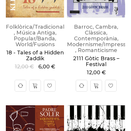
Folklòrica/Tradicional
Barroc
,
Cambra
,
,
Música Antiga
,
Clàssica
,
Popular/Banda
,
Contemporània
,
World/Fusions
Modernisme/Impressi
,
Romanticisme
18 - Tales of a Hidden
Zaddik
2111 Gòtic Brass –
Festival
12,00
€
6,00
€
12,00
€