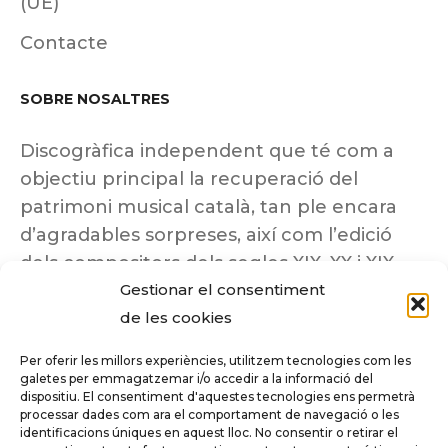
(UE)
Contacte
SOBRE NOSALTRES
Discogràfica independent que té com a
objectiu principal la recuperació del
patrimoni musical català, tan ple encara
d’agradables sorpreses, així com l’edició
dels compositors dels segles XIX, XX i XIX
Gestionar el consentiment
insuficientment coneguts.
de les cookies
Per oferir les millors experiències, utilitzem tecnologies com les
galetes per emmagatzemar i/o accedir a la informació del
dispositiu. El consentiment d'aquestes tecnologies ens permetrà
Tots els drets reservats a ©Columna
processar dades com ara el comportament de navegació o les
Música.
identificacions úniques en aquest lloc. No consentir o retirar el