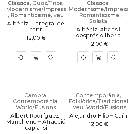
Clàssica
,
Duos/Trios
,
Clàssica
,
Modernisme/Impressionisme
Modernisme/Impressi
,
Romanticisme
,
veu
,
Romanticisme
,
Solista
Albéniz - Integral de
cant
Albéniz: Abans i
després d'Iberia
12,00
€
12,00
€
Cambra
,
Contemporània
,
Contemporània
,
Folklòrica/Tradicional
World/Fusions
,
veu
,
World/Fusions
Albert Rodríguez-
Alejandro Filio – Caín
Mancheño – Atracció
12,00
€
cap al si