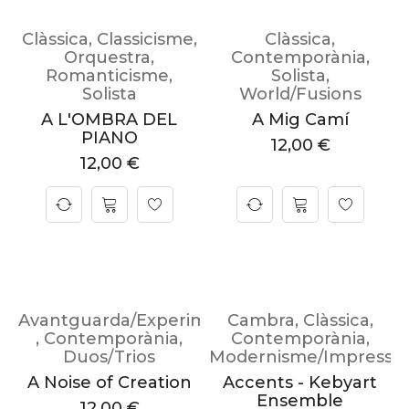
Clàssica
,
Classicisme
,
Clàssica
,
Orquestra
,
Contemporània
,
Romanticisme
,
Solista
,
Solista
World/Fusions
A L'OMBRA DEL
A Mig Camí
PIANO
12,00
€
12,00
€
Avantguarda/Experimental
Cambra
,
Clàssica
,
,
Contemporània
,
Contemporània
,
Duos/Trios
Modernisme/Impressi
A Noise of Creation
Accents - Kebyart
Ensemble
12,00
€