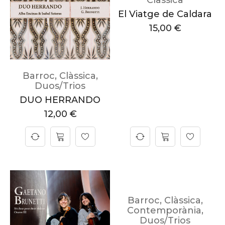
Clàssica
El Viatge de Caldara
15,00
€
Barroc
,
Clàssica
,
Duos/Trios
DUO HERRANDO
12,00
€
Barroc
,
Clàssica
,
Contemporània
,
Duos/Trios