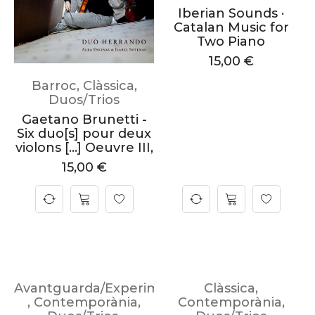
Iberian Sounds ·
Catalan Music for
Two Piano
15,00
€
Barroc
,
Clàssica
,
Duos/Trios
Gaetano Brunetti -
Six duo[s] pour deux
violons […] Oeuvre III,
15,00
€
Avantguarda/Experimental
Clàssica
,
,
Contemporània
,
Contemporània
,