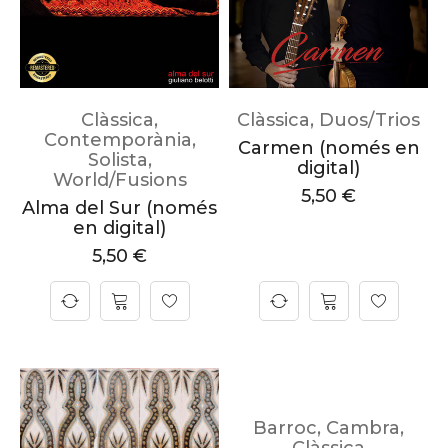
Clàssica
,
Clàssica
,
Duos/Trios
Contemporània
,
Carmen (només en
Solista
,
digital)
World/Fusions
5,50
€
Alma del Sur (només
en digital)
5,50
€
Barroc
,
Cambra
,