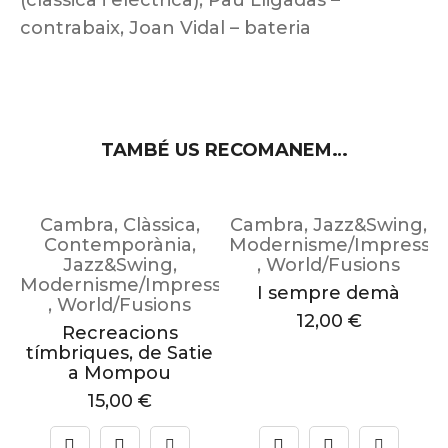
(clàssica i elèctrica), Pau Lligadas –
contrabaix, Joan Vidal – bateria
TAMBÉ US RECOMANEM…
g
,
Cambra
,
Clàssica
,
Cambra
,
Jazz&Swing
,
sionisme
Contemporània
,
Modernisme/Impressi
Jazz&Swing
,
,
World/Fusions
Modernisme/Impressionisme
I sempre demà
,
World/Fusions
12,00
€
Recreacions
tímbriques, de Satie
a Mompou
15,00
€