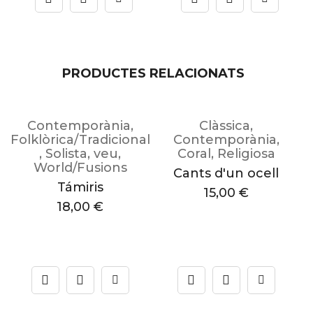
PRODUCTES RELACIONATS
Contemporània
,
Clàssica
,
Folklòrica/Tradicional
Contemporània
,
,
Solista
,
veu
,
Coral
,
Religiosa
World/Fusions
Cants d'un ocell
Támiris
15,00
€
18,00
€