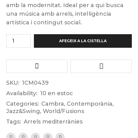
amb la modernitat. Ideal per a qui busca
una música amb arrels, intel·ligència
artística i contingut social.
AFEGEIX A LA CISTELLA
SKU:
1CM0439
Availability:
10 en estoc
Categories:
Cambra
,
Contemporània
,
Jazz&Swing
,
World/Fusions
Tags:
Arrels mediterrànies