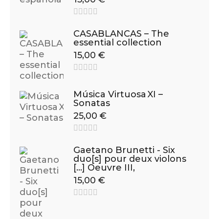
CASABLANCAS – The
essential collection
15,00
€
Música Virtuosa XI –
Sonatas
25,00
€
Gaetano Brunetti - Six
duo[s] pour deux violons
[…] Oeuvre III,
15,00
€