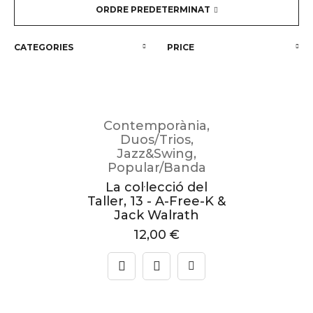
ORDRE PREDETERMINAT
CATEGORIES
PRICE
Contemporània
,
Duos/Trios
,
Jazz&Swing
,
Popular/Banda
La col·lecció del
Taller, 13 - A-Free-K &
Jack Walrath
12,00
€