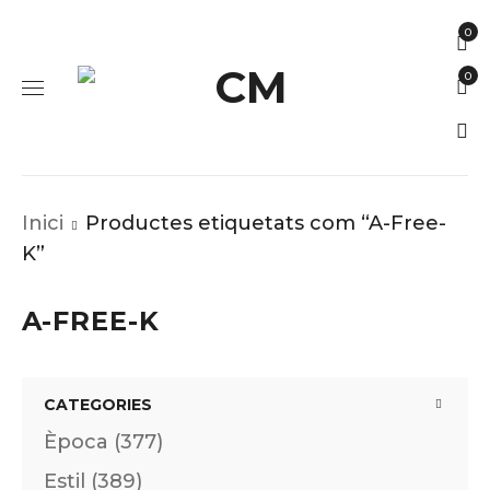
0
0
Inici
Productes etiquetats com “A-Free-
K”
A-FREE-K
CATEGORIES
Època (377)
Estil (389)