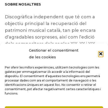
SOBRE NOSALTRES
Discogràfica independent que té com a
objectiu principal la recuperació del
patrimoni musical català, tan ple encara
d’agradables sorpreses, així com l’edició
dels compositors dels segles XIX, XX i XIX
Gestionar el consentiment
insuficientment coneguts.
de les cookies
Per oferir les millors experiències, utilitzem tecnologies com les
galetes per emmagatzemar i/o accedir a la informació del
dispositiu. El consentiment d'aquestes tecnologies ens permetrà
Tots els drets reservats a ©Columna
processar dades com ara el comportament de navegació o les
Música.
identificacions úniques en aquest lloc. No consentir o retirar el
consentiment, pot afectar negativament certes característiques i
funcions.
COMPARE
(0)