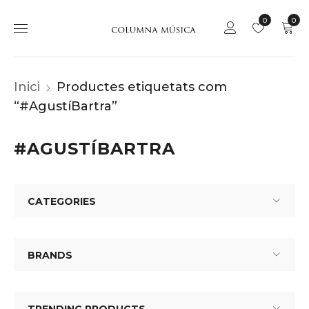
0
0
Inici
Productes etiquetats com
“#AgustíBartra”
#AGUSTÍBARTRA
CATEGORIES
BRANDS