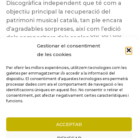
Discogràfica independent que té com a
objectiu principal la recuperació del
patrimoni musical català, tan ple encara
d’agradables sorpreses, així com l’edició
dels compositors dels segles XIX, XX i XIX
Gestionar el consentiment
insuficientment coneguts.
de les cookies
Per oferir les millors experiències, utilitzem tecnologies com les
galetes per emmagatzemar i/o accedir a la informació del
dispositiu. El consentiment d'aquestes tecnologies ens permetrà
Tots els drets reservats a ©Columna
processar dades com ara el comportament de navegació o les
Música.
identificacions úniques en aquest lloc. No consentir o retirar el
consentiment, pot afectar negativament certes característiques i
funcions.
COMPARE
(0)
ACCEPTAR