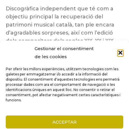
Discogràfica independent que té com a
objectiu principal la recuperació del
patrimoni musical català, tan ple encara
d’agradables sorpreses, així com l’edició
dels compositors dels segles XIX, XX i XIX
Gestionar el consentiment
insuficientment coneguts.
de les cookies
Per oferir les millors experiències, utilitzem tecnologies com les
galetes per emmagatzemar i/o accedir a la informació del
dispositiu. El consentiment d'aquestes tecnologies ens permetrà
Tots els drets reservats a ©Columna
processar dades com ara el comportament de navegació o les
Música.
identificacions úniques en aquest lloc. No consentir o retirar el
consentiment, pot afectar negativament certes característiques i
funcions.
COMPARE
(0)
ACCEPTAR