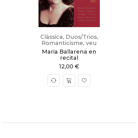
Clàssica
,
Duos/Trios
,
Romanticisme
,
veu
Maria Ballarena en
recital
12,00
€