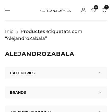
0
0
Inici
Productes etiquetats com
“AlejandroZabala”
ALEJANDROZABALA
CATEGORIES
BRANDS