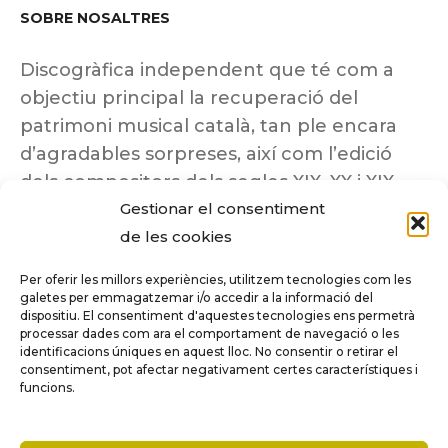
SOBRE NOSALTRES
Discogràfica independent que té com a
objectiu principal la recuperació del
patrimoni musical català, tan ple encara
d’agradables sorpreses, així com l’edició
dels compositors dels segles XIX, XX i XIX
Gestionar el consentiment
insuficientment coneguts.
de les cookies
Per oferir les millors experiències, utilitzem tecnologies com les
galetes per emmagatzemar i/o accedir a la informació del
dispositiu. El consentiment d'aquestes tecnologies ens permetrà
Tots els drets reservats a ©Columna
processar dades com ara el comportament de navegació o les
Música.
identificacions úniques en aquest lloc. No consentir o retirar el
consentiment, pot afectar negativament certes característiques i
funcions.
COMPARE
(0)