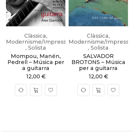
Clàssica
,
Clàssica
,
Modernisme/Impressionisme
Modernisme/Impressi
,
Solista
,
Solista
Mompou, Manén,
SALVADOR
Pedrell – Música per
BROTONS – Música
a guitarra
per a guitarra
12,00
€
12,00
€