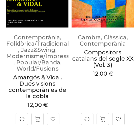
Contemporània
,
Cambra
,
Clàssica
,
Folklòrica/Tradicional
Contemporània
,
Jazz&Swing
,
Compositors
Modernisme/Impressionisme
catalans del segle XX
,
Popular/Banda
,
(Vol. 3)
World/Fusions
12,00
€
Amargós & Vidal.
Dues visions
contemporànies de
la cobla
12,00
€