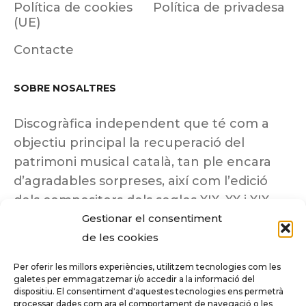
Política de cookies
Política de privadesa
(UE)
Contacte
SOBRE NOSALTRES
Discogràfica independent que té com a
objectiu principal la recuperació del
patrimoni musical català, tan ple encara
d’agradables sorpreses, així com l’edició
dels compositors dels segles XIX, XX i XIX
Gestionar el consentiment
insuficientment coneguts.
de les cookies
Per oferir les millors experiències, utilitzem tecnologies com les
galetes per emmagatzemar i/o accedir a la informació del
dispositiu. El consentiment d'aquestes tecnologies ens permetrà
Tots els drets reservats a ©Columna
processar dades com ara el comportament de navegació o les