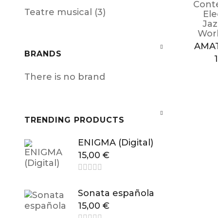
Cont
Teatre musical (3)
Ele
Ja
Worl
AMAT
BRANDS
There is no brand
TRENDING PRODUCTS
ENIGMA (Digital)
15,00
€
Sonata española
15,00
€