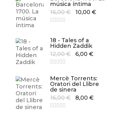
música íntima
16,00
€
10,00
€
18 - Tales of a
Hidden Zaddik
12,00
€
6,00
€
Mercè Torrents:
Oratori del Llibre
de sinera
16,00
€
8,00
€