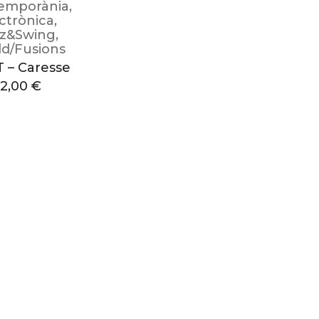
emporània
,
ctrònica
,
zz&Swing
,
d/Fusions
 – Caresse
12,00
€