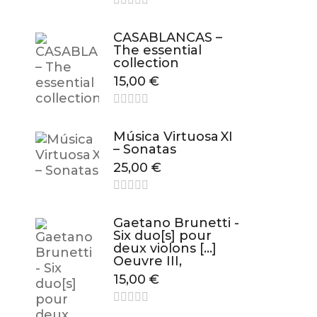
CASABLANCAS –
The essential
collection
15,00
€
Música Virtuosa XI
– Sonatas
25,00
€
Gaetano Brunetti -
Six duo[s] pour
deux violons […]
Oeuvre III,
15,00
€