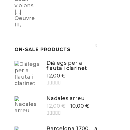
ON-SALE PRODUCTS
Diàlegs per a
flauta i clarinet
12,00
€
Nadales arreu
12,00
€
10,00
€
Barcelona 1700. La