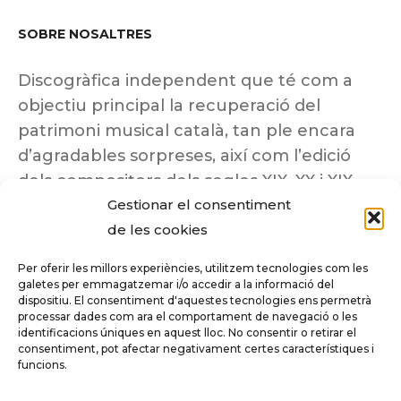
SOBRE NOSALTRES
Discogràfica independent que té com a
objectiu principal la recuperació del
patrimoni musical català, tan ple encara
d’agradables sorpreses, així com l’edició
dels compositors dels segles XIX, XX i XIX
Gestionar el consentiment
insuficientment coneguts.
de les cookies
Per oferir les millors experiències, utilitzem tecnologies com les
galetes per emmagatzemar i/o accedir a la informació del
dispositiu. El consentiment d'aquestes tecnologies ens permetrà
Tots els drets reservats a ©Columna
processar dades com ara el comportament de navegació o les
Música.
identificacions úniques en aquest lloc. No consentir o retirar el
consentiment, pot afectar negativament certes característiques i
funcions.